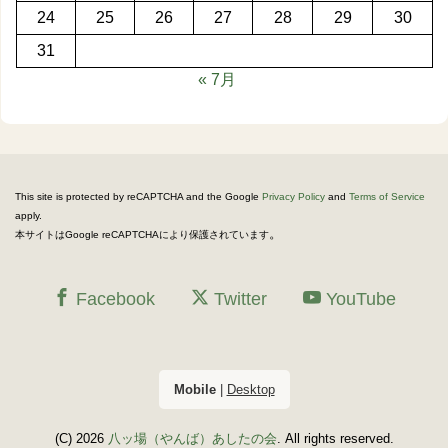
24
25
26
27
28
29
30
31
« 7月
This site is protected by reCAPTCHA and the Google
Privacy Policy
and
Terms of Service
apply.
。
本サイトはGoogle reCAPTCHAにより保護されています
Facebook
Twitter
YouTube
Mobile
|
Desktop
(C) 2026
八ッ場（やんば）あしたの会
. All rights reserved.