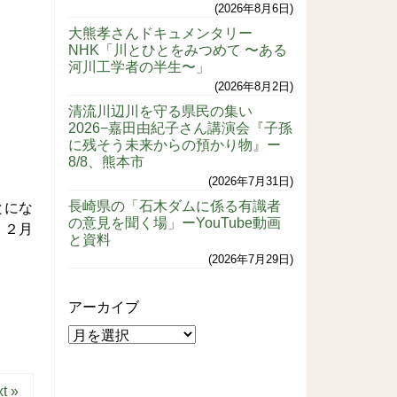
2026年8月6日
大熊孝さんドキュメンタリー
NHK「川とひとをみつめて 〜ある
河川工学者の半生〜」
2026年8月2日
清流川辺川を守る県民の集い
2026−嘉田由紀子さん講演会『子孫
に残そう未来からの預かり物』ー
8/8、熊本市
2026年7月31日
長崎県の「石木ダムに係る有識者
とにな
の意見を聞く場」ーYouTube動画
、２月
と資料
2026年7月29日
アーカイブ
t »