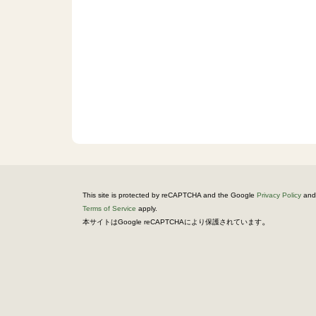
This site is protected by reCAPTCHA and the Google
Privacy Policy
and
Terms of Service
apply.
。
本サイトはGoogle reCAPTCHAにより保護されています