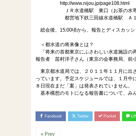
http://www.nijou.jp/page108.html
ＪＲ水道橋駅 東口（お茶の水寄り
都営地下鉄三田線水道橋駅 Ａ１出
総会後、15:00頃から、報告とディスカッシ
＜都水道の将来像とは？
「将来の首都東京にふさわしい水道施設の再
報告者 苗村洋子さん（東京の会事務局、前
東京都水道局では、２０１１年１１月に出さ
っています。予定スケジュールでは、１月中
８日現在まだ「案」は発表されていません。
基本構想のモトになる報告書について、みん
Facebook
Twitter
Pocket
LI
« Prev