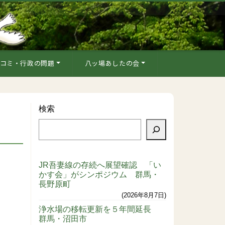
コミ・行政の問題
八ッ場あしたの会
検索
JR吾妻線の存続へ展望確認 「い
かす会」がシンポジウム 群馬・
長野原町
2026年8月7日
浄水場の移転更新を５年間延長
群馬・沼田市