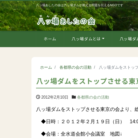
八ッ場あしたの会は八ッ場ダムが抱える問題を伝えるNGOです
ホーム
八ッ場ダムとは
八ッ場ダ
ホーム
各都県の会の活動
八ッ場ダムをストップ
八ッ場ダムをストップさせる東京
2012年2月10日
各都県の会の活動
八ッ場ダムをストップさせる東京の会より、
◆日時：２０１２年２月１９日（日） 14:00
◆会場：全水道会館小会議室 地図↓