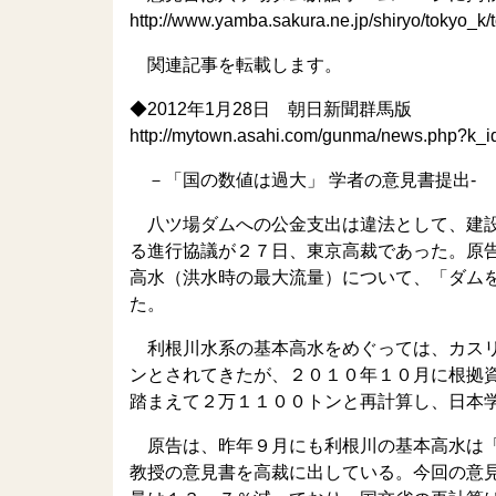
http://www.yamba.sakura.ne.jp/shiryo/tokyo_k
関連記事を転載します。
◆2012年1月28日 朝日新聞群馬版
http://mytown.asahi.com/gunma/news.php?k
－「国の数値は過大」 学者の意見書提出-
八ツ場ダムへの公金支出は違法として、建設
る進行協議が２７日、東京高裁であった。原
高水（洪水時の最大流量）について、「ダム
た。
利根川水系の基本高水をめぐっては、カスリ
ンとされてきたが、２０１０年１０月に根拠
踏まえて２万１１００トンと再計算し、日本
原告は、昨年９月にも利根川の基本高水は「
教授の意見書を高裁に出している。今回の意