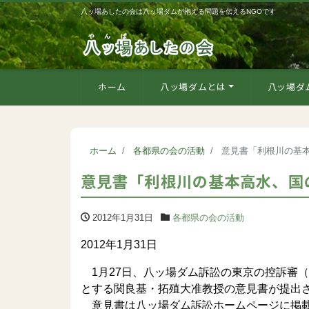
八ッ場あしたの会は八ッ場ダムが抱える問題を伝えるNGOです
ホーム
八ッ場ダムとは
八ッ場ダ
ホーム
各都県の会の活動
意見書「利根川の基
意見書「利根川の基本高水、国
2012年1月31日
各都県の会の活動
2012年1月31日
1月27日、八ッ場ダム訴訟の東京の控訴審
とする関良基・拓殖大准教授の意見書が提出
意見書は八ッ場ダム訴訟ホームページに掲