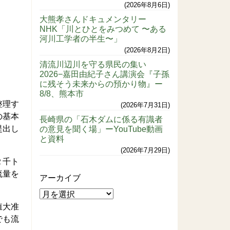
2026年8月6日
大熊孝さんドキュメンタリー
NHK「川とひとをみつめて 〜ある
河川工学者の半生〜」
2026年8月2日
清流川辺川を守る県民の集い
2026−嘉田由紀子さん講演会『子孫
に残そう未来からの預かり物』ー
8/8、熊本市
整理す
2026年7月31日
の基本
長崎県の「石木ダムに係る有識者
提出し
の意見を聞く場」ーYouTube動画
と資料
2026年7月29日
２千ト
流量を
アーカイブ
殖大准
でも流