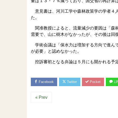
量は１３・７％減っており、国交省の再計算
意見書は、河川工学や森林政策学の学者４人
た。
関准教授によると、流量減少の要因は「森林
需要で、山に樹木がなかったが、その後は回
学術会議は「保水力は増加する方向で進んで
が必要」と認めなかった。
控訴審初となる弁論は５月にも開かれる予
Facebook
Twitter
Pocket
LI
« Prev