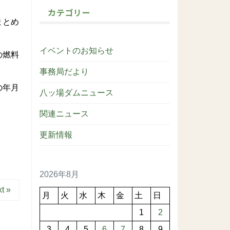
カテゴリー
まとめ
イベントのお知らせ
の燃料
事務局だより
の年月
八ッ場ダムニュース
関連ニュース
更新情報
2026年8月
t »
月
火
水
木
金
土
日
1
2
3
4
5
6
7
8
9