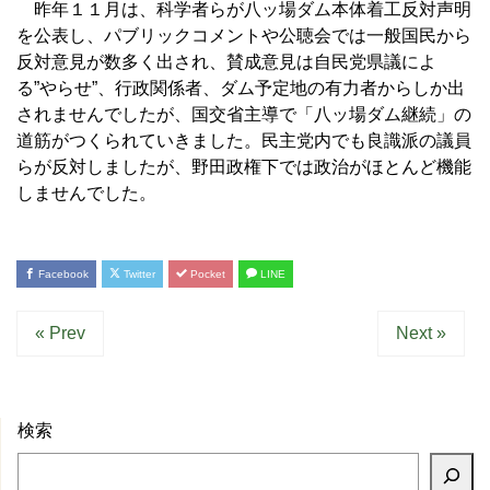
昨年１１月は、科学者らが八ッ場ダム本体着工反対声明
を公表し、パブリックコメントや公聴会では一般国民から
反対意見が数多く出され、賛成意見は自民党県議によ
る”やらせ”、行政関係者、ダム予定地の有力者からしか出
されませんでしたが、国交省主導で「八ッ場ダム継続」の
道筋がつくられていきました。民主党内でも良識派の議員
らが反対しましたが、野田政権下では政治がほとんど機能
しませんでした。
Facebook
Twitter
Pocket
LINE
« Prev
Next »
検索