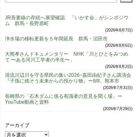
JR吾妻線の存続へ展望確認 「いかす会」がシンポジウ
ム 群馬・長野原町
2026年8月7日
浄水場の移転更新を５年間延長 群馬・沼田市
2026年8月6日
大熊孝さんドキュメンタリー NHK「川とひとをみつめ
て 〜ある河川工学者の半生〜」
2026年8月2日
清流川辺川を守る県民の集い2026−嘉田由紀子さん講演会
『子孫に残そう未来からの預かり物』ー8/8、熊本市
2026年7月31日
長崎県の「石木ダムに係る有識者の意見を聞く場」ー
YouTube動画と資料
2026年7月29日
アーカイブ