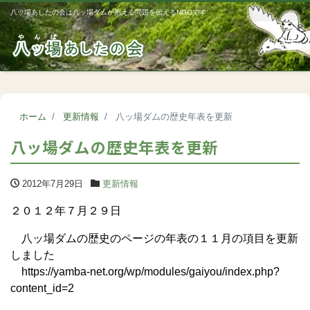
八ッ場あしたの会は八ッ場ダムが抱える問題を伝えるNGOです
Me
ホーム
更新情報
八ッ場ダムの歴史年表を更新
八ッ場ダムの歴史年表を更新
2012年7月29日
更新情報
２０１２年７月２９日
八ッ場ダムの歴史のページの年表の１１月の項目を更新
しました
https://yamba-net.org/wp/modules/gaiyou/index.php?
content_id=2