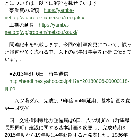
とについては、以下に解説を載せています。
事業費の増額
https://yamba-
net.org/wp/problem/meisou/zougaku/
工期の延長
https://yamba-
net.org/wp/problem/meisou/kouki/
関連記事を転載します。今回の計画変更について、誤っ
た報道が多く流れる中、以下の記事は事実を正確に伝えて
います。
■2013年8月6日 時事通信
http://headlines.yahoo.co.jp/hl?a=20130806-00000118-
jij-pol
－八ツ場ダム、完成は19年度＝4年延期、基本計画を変
更―国交省ー
国土交通省関東地方整備局は6日、八ツ場ダム（群馬県
長野原町）建設に関する基本計画を変更し、完成時期を
2015年度から19年度に4年延期すると発表した。1986年