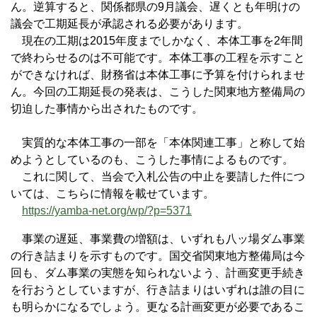
ん。逆算すると、関係都県の9月議会、遅くとも年明けの
議会で工期延長が承認される必要があります。
現在の工期は2015年度までしかなく、本体工事を2年間
で終わらせるのは不可能です。本体工事の工程を示すこと
ができなければ、財務省は本体工事に予算を付けられませ
ん。今回の工期延長の発表は、こうした関東地方整備局の
切迫した事情から出されたものです。
実質的な本体工事の一部を「本体関連工事」と称して始
めようとしているのも、こうした事情によるものです。
これに関して、当会で入札公告の中止を要請した件につ
いては、こちらに情報を載せています。
https://yamba-net.org/wp/?p=5371
事業の遅延、事業費の増額は、いずれも八ッ場ダム事業
の行き詰まりを示すものです。国交省関東地方整備局は今
回も、ダム事業の実態を知られないよう、計画変更手続き
を行おうとしていますが、行き詰まりはいずれは誰の目に
も明らかになるでしょう。更なる計画変更が必要であるこ