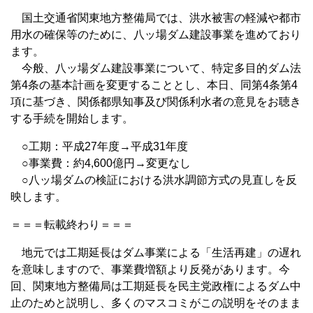
国土交通省関東地方整備局では、洪水被害の軽減や都市
用水の確保等のために、八ッ場ダム建設事業を進めており
ます。
今般、八ッ場ダム建設事業について、特定多目的ダム法
第4条の基本計画を変更することとし、本日、同第4条第4
項に基づき、関係都県知事及び関係利水者の意見をお聴き
する手続を開始します。
○工期：平成27年度→平成31年度
○事業費：約4,600億円→変更なし
○八ッ場ダムの検証における洪水調節方式の見直しを反
映します。
＝＝＝転載終わり＝＝＝
地元では工期延長はダム事業による「生活再建」の遅れ
を意味しますので、事業費増額より反発があります。今
回、関東地方整備局は工期延長を民主党政権によるダム中
止のためと説明し、多くのマスコミがこの説明をそのまま