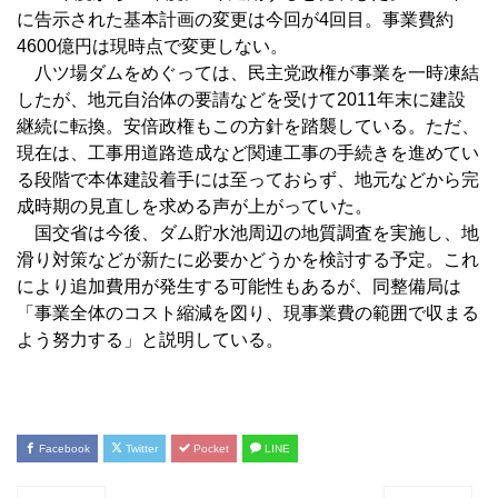
に告示された基本計画の変更は今回が4回目。事業費約
4600億円は現時点で変更しない。
八ツ場ダムをめぐっては、民主党政権が事業を一時凍結
したが、地元自治体の要請などを受けて2011年末に建設
継続に転換。安倍政権もこの方針を踏襲している。ただ、
現在は、工事用道路造成など関連工事の手続きを進めてい
る段階で本体建設着手には至っておらず、地元などから完
成時期の見直しを求める声が上がっていた。
国交省は今後、ダム貯水池周辺の地質調査を実施し、地
滑り対策などが新たに必要かどうかを検討する予定。これ
により追加費用が発生する可能性もあるが、同整備局は
「事業全体のコスト縮減を図り、現事業費の範囲で収まる
よう努力する」と説明している。
Facebook
Twitter
Pocket
LINE