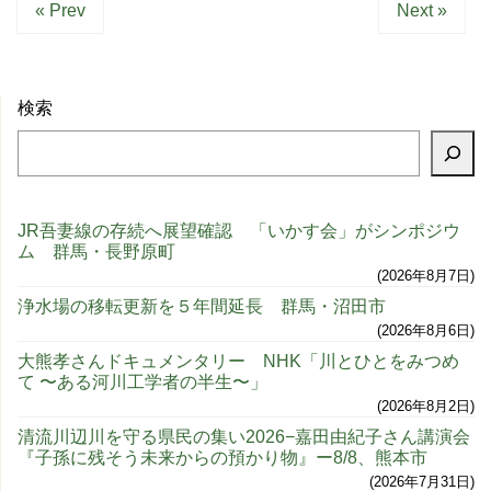
« Prev
Next »
検索
JR吾妻線の存続へ展望確認 「いかす会」がシンポジウ
ム 群馬・長野原町
2026年8月7日
浄水場の移転更新を５年間延長 群馬・沼田市
2026年8月6日
大熊孝さんドキュメンタリー NHK「川とひとをみつめ
て 〜ある河川工学者の半生〜」
2026年8月2日
清流川辺川を守る県民の集い2026−嘉田由紀子さん講演会
『子孫に残そう未来からの預かり物』ー8/8、熊本市
2026年7月31日