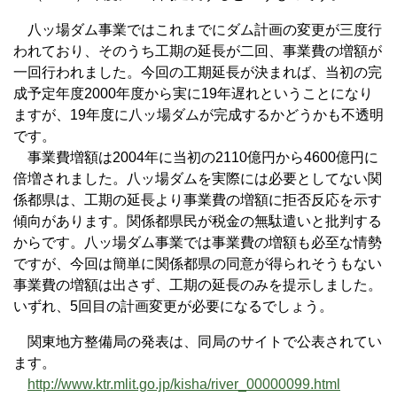
八ッ場ダム事業ではこれまでにダム計画の変更が三度行
われており、そのうち工期の延長が二回、事業費の増額が
一回行われました。今回の工期延長が決まれば、当初の完
成予定年度2000年度から実に19年遅れということになり
ますが、19年度に八ッ場ダムが完成するかどうかも不透明
です。
事業費増額は2004年に当初の2110億円から4600億円に
倍増されました。八ッ場ダムを実際には必要としてない関
係都県は、工期の延長より事業費の増額に拒否反応を示す
傾向があります。関係都県民が税金の無駄遣いと批判する
からです。八ッ場ダム事業では事業費の増額も必至な情勢
ですが、今回は簡単に関係都県の同意が得られそうもない
事業費の増額は出さず、工期の延長のみを提示しました。
いずれ、5回目の計画変更が必要になるでしょう。
関東地方整備局の発表は、同局のサイトで公表されてい
ます。
http://www.ktr.mlit.go.jp/kisha/river_00000099.html