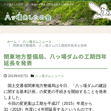
八ッ場あしたの会は八ッ場ダムが抱える問題を伝えるNGOです
Me
ホーム
八ッ場ダムニュース
関東地方整備局、八ッ場ダムの工期四年延長を発表
関東地方整備局、八ッ場ダムの工期四年
延長を発表
2013年8月7日
八ッ場ダムニュース
国土交通省関東地方整備局は今日、「八ッ場ダムの建設
に関する基本計画」の変更の手続きを開始することを発表
しました。
今回の変更案は工期を平成27（2015）年度から
31（2019）年度に４年間延長するというものです。