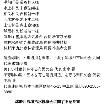
湯前町長 長谷和人様
水上村長 中嶽弘継様
相良村長 吉松啓一様
五木村長 木下丈二様
山江村長 内山慶治様
球磨村長 松谷浩一様
気象庁 熊本地方気象台 台長 板東恭子様
農林水産省 九州農政局 局長 横井績様
林野庁 九州森林管理局 局長 小島孝文様
清流球磨川・川辺川を未来に手渡す流域郡市民の会 共同
代表 岐部明廣
美しい球磨川を守る市民の会 代表 出水 晃
子守唄の里・五木を育む清流川辺川を守る県民の会 代表
中島 康
代表連絡先 熊本市西区島崎4-5-13 中島康 電話090-2505-
3880
球磨川流域治水協議会に関する意見書