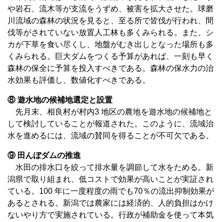
や岩石、流木等が支流をうずめ、被害を拡大させた。球磨
川流域の森林の状況を見ると、至る所で皆伐が行われ、間
伐等がされていない放置人工林も多くみられる。また、シ
カが下草を食い尽くし、地盤がむき出しとなった場所も多
くみられる。巨大ダムをつくる予算があれば、一刻も早く
森林の保全に予算を投入すべきである。森林の保水力の治
水効果も評価し、数値化すべきである。
⑧ 遊水地の候補地選定と設置
先月末、相良村が村内3 地区の農地を遊水地の候補地と
して検討していることが報道された。このように、流域治
水を進めるには、流域の賛同を得ることが不可欠である。
⑨ 田んぼダムの推進
水田の排水口を絞って排水量を調節して水をためる。新
潟県で取り組まれ、低コストで効果が高いことが実証され
ている。100 年に一度程度の雨でも70％の流出抑制効果が
あるとされる。新潟では農家には経済的、人的負担はかけ
ないやり方で実施されている。行政が補助金を使って本気