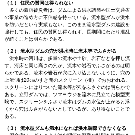
（１） 住民の賛同は得られない
多くの豪雨被災者は、ダムによる洪水調節や国土交通省
の事業の進め方に不信感を持っている。流水型ダムが洪水
を防いだという実績もない。このまま流水型ダムの建設を
強行しても、住民の賛同は得られず、長期間にわたり混乱
が続くことは明らかである。
（２） 流水型ダムの穴が洪水時に流木等でふさがる
洪水時の河川は、多量の流木や土砂、岩石などを押し流
す。河床と同じ高さの穴が、流木や岩石でふさがるのは明
らかである。流木や岩石が穴に入り込まないように、穴の
上流側は20㎝のすき間のスクリーン（柵）でおおわれる。
スクリーンにはりついた流木等が穴をふさぐのは明らかで
ある。立野ダムでは、ツマヨウジを流木に見立てた模型実
験で、スクリーンをふさぐ流木はダムの水位が上がると浮
くから穴はふさがらないとしているが、あり得ないことで
ある。
（３） 流水型ダムも満水になれば洪水調節できなくなる