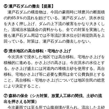
⑤ 瀬戸石ダムの撤去【提案】
瀬戸石ダムの構造物は、今回の豪雨時に球磨川の断面積
の約65.9％の流れを妨げている。瀬戸石ダムが、洪水水位
を大きく押し上げ、ダムの上下流の被害をかなり大きくし
た。流域治水協議会の資料からも、全ての対策を実施した
後も瀬戸石ダム周辺では不等流計算水位が計画堤防高を上
回っている。対策は、瀬戸石ダムの撤去しかない。
⑥ 浸水地区の高台移転・宅地かさ上げ
今次洪水で浸水した地区では高台移転、宅地かさ上げを
積極的に進める。かさ上げの高さは、今次洪水の水位とす
る。かさ上げ盛土には河道内の堆積土砂を使用する。高台
移転、宅地かさ上げ等に必要な費用は全て公費負担とする
こと。高台移転・宅地かさ上げについては地区住民の総意
により決定すること。
⑦ 森林の保全（シカ対策、放置人工林の間伐、土砂の流
出を押さえる対策）
今次豪雨では至る所で山腹崩壊が見られ、流出した土砂