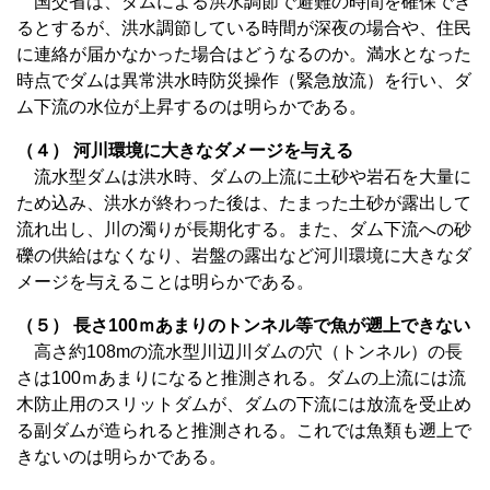
国交省は、ダムによる洪水調節で避難の時間を確保でき
るとするが、洪水調節している時間が深夜の場合や、住民
に連絡が届かなかった場合はどうなるのか。満水となった
時点でダムは異常洪水時防災操作（緊急放流）を行い、ダ
ム下流の水位が上昇するのは明らかである。
（４） 河川環境に大きなダメージを与える
流水型ダムは洪水時、ダムの上流に土砂や岩石を大量に
ため込み、洪水が終わった後は、たまった土砂が露出して
流れ出し、川の濁りが長期化する。また、ダム下流への砂
礫の供給はなくなり、岩盤の露出など河川環境に大きなダ
メージを与えることは明らかである。
（５） 長さ100ｍあまりのトンネル等で魚が遡上できない
高さ約108mの流水型川辺川ダムの穴（トンネル）の長
さは100ｍあまりになると推測される。ダムの上流には流
木防止用のスリットダムが、ダムの下流には放流を受止め
る副ダムが造られると推測される。これでは魚類も遡上で
きないのは明らかである。