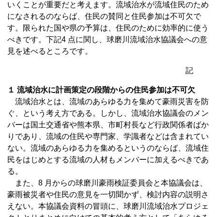
いくことが重要だと考えます。流域治水が流域住民のため
になされるのならば、住民の賛同と住民参加は不可欠で
す。限られた国や県の予算は、住民のために効率的に使う
べきです。下記4 点に関し、球磨川流域治水協議会への意
見を述べるところです。
記
１ 流域治水に計画策定の段階からの住民参加は不可欠
流域治水とは、流域のあらゆる力を集めて豪雨災害を防
ぐ、という考え方である。しかし、流域治水協議会のメン
バーは国土交通省や熊本県、市町村長など行政関係者ばか
りであり、流域の住民や専門家、学識者などは含まれてい
ない。流域のあらゆる力を集めるというのならば、流域住
民をはじめとする流域の人材もメンバーに加えるべきであ
る。
また、8 月からの球磨川豪雨検証委員会と本協議会は、
豪雨被災者や住民の意見を一切聞かず、検討内容の説明さ
えない。本協議会資料の冒頭に、球磨川流域治水プロジェ