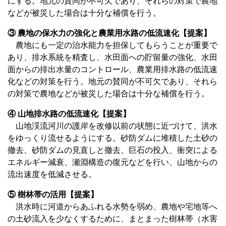
にする。地元の賛同が不可欠であり、それらの対策で農地
などが被災した場合は十分な補償を行う。
③ 農地の保水力の強化と農業用水路の低流速化【提案】
農地にも一定の治水能力を担保してもらうことが重要で
あり、排水系統を精査し、水田面への貯留量の強化、水田
面からの排出水量のコントロール、農業用排水路の低流速
化などの対策を行う。地元の賛同が不可欠であり、それら
の対策で農地などが被災した場合は十分な補償を行う。
④ 山地排水路の低流速化【提案】
山地渓流河川の護岸を改修以前の状態に近づけて、洪水
をゆっくり流せるようにする。砂防ダムに堆積した土砂の
撤去、砂防ダムの見直しと撤去、巨石の投入、衝突による
エネルギー減衰、瀬淵構造の復元などを行い、山地からの
流出速度を低減させる。
⑤ 樹林帯の活用【提案】
洪水時に河道からあふれる水勢を弱め、農地や宅地等へ
の土砂流入を少なくするために、まとまった樹林帯（水害