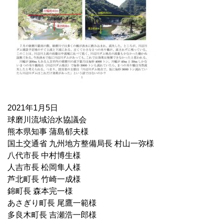
2021年1月5日
球磨川流域治水協議会
熊本県知事 蒲島郁夫様
国土交通省 九州地方整備局長 村山一弥様
八代市長 中村博生様
人吉市長 松岡隼人様
芦北町長 竹崎一成様
錦町長 森本完一様
あさぎり町長 尾鷹一範様
多良木町長 吉瀬浩一郎様