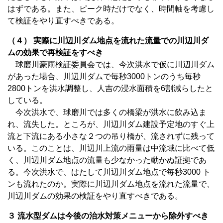
はずである。また、ピーク時だけでなく、時間軸を考慮し
て検証をやり直すべきである。
（４） 実際に川辺川ダム地点を流れた流量での川辺川ダ
ムの効果で再検証をすべき
球磨川豪雨検証委員会では、今次洪水で仮に川辺川ダム
があった場合、川辺川ダムで毎秒3000トンのうち毎秒
2800トンを洪水調整し、人吉の浸水面積を6割減らしたと
している。
今次洪水で、球磨川では多くの橋梁が洪水に飲み込ま
れ、流失した。ところが、川辺川ダム建設予定地のすぐ上
流と下流にある小さな２つの吊り橋が、流されずに残って
いる。このことは、川辺川上流の雨量は中流域に比べて低
く、川辺川ダム地点の流量も少なかった動かぬ証拠であ
る。今次洪水で、はたして川辺川ダム地点で毎秒3000 ト
ンも流れたのか。実際に川辺川ダム地点を流れた流量で、
川辺川ダムの効果の検証をやり直すべきである。
３ 流水型ダムは今後の治水対策メニューから除外すべき