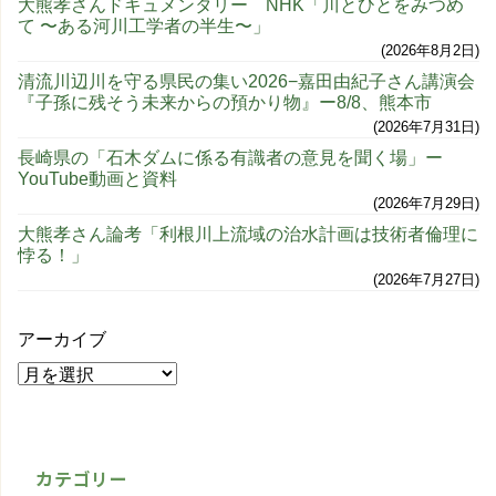
大熊孝さんドキュメンタリー NHK「川とひとをみつめ
て 〜ある河川工学者の半生〜」
2026年8月2日
清流川辺川を守る県民の集い2026−嘉田由紀子さん講演会
『子孫に残そう未来からの預かり物』ー8/8、熊本市
2026年7月31日
長崎県の「石木ダムに係る有識者の意見を聞く場」ー
YouTube動画と資料
2026年7月29日
大熊孝さん論考「利根川上流域の治水計画は技術者倫理に
悖る！」
2026年7月27日
アーカイブ
カテゴリー