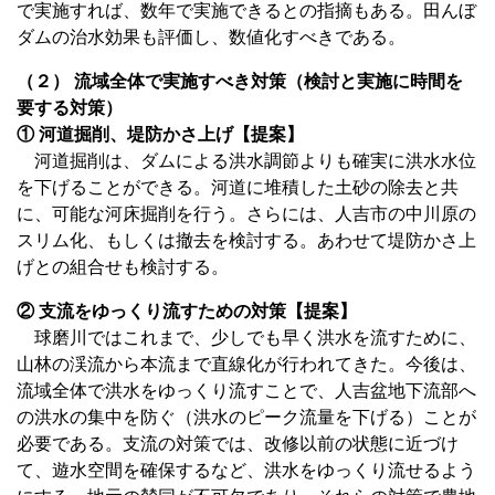
で実施すれば、数年で実施できるとの指摘もある。田んぼ
ダムの治水効果も評価し、数値化すべきである。
（２） 流域全体で実施すべき対策（検討と実施に時間を
要する対策）
① 河道掘削、堤防かさ上げ【提案】
河道掘削は、ダムによる洪水調節よりも確実に洪水水位
を下げることができる。河道に堆積した土砂の除去と共
に、可能な河床掘削を行う。さらには、人吉市の中川原の
スリム化、もしくは撤去を検討する。あわせて堤防かさ上
げとの組合せも検討する。
② 支流をゆっくり流すための対策【提案】
球磨川ではこれまで、少しでも早く洪水を流すために、
山林の渓流から本流まで直線化が行われてきた。今後は、
流域全体で洪水をゆっくり流すことで、人吉盆地下流部へ
の洪水の集中を防ぐ（洪水のピーク流量を下げる）ことが
必要である。支流の対策では、改修以前の状態に近づけ
て、遊水空間を確保するなど、洪水をゆっくり流せるよう