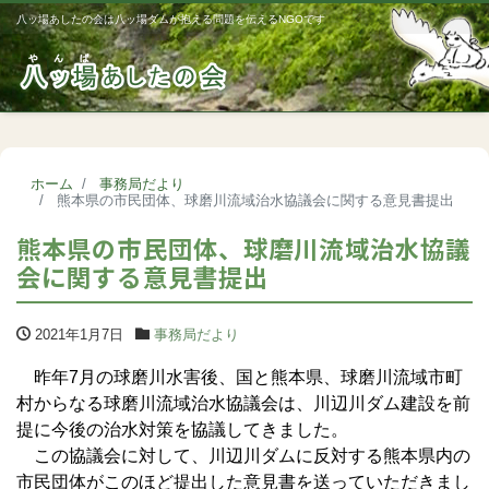
八ッ場あしたの会は八ッ場ダムが抱える問題を伝えるNGOです
Me
ホーム
事務局だより
熊本県の市民団体、球磨川流域治水協議会に関する意見書提出
熊本県の市民団体、球磨川流域治水協議
会に関する意見書提出
2021年1月7日
事務局だより
昨年7月の球磨川水害後、国と熊本県、球磨川流域市町
村からなる球磨川流域治水協議会は、川辺川ダム建設を前
提に今後の治水対策を協議してきました。
この協議会に対して、川辺川ダムに反対する熊本県内の
市民団体がこのほど提出した意見書を送っていただきまし