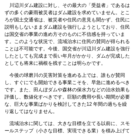
川辺川ダム建設に対し、その最大の「受益者」であるは
ずの多くの豪雨被災者はダム建設を求めていません。とこ
ろが国土交通省は、被災者や住民の意見も聞かず、住民に
説明もしないままダム建設を強行しようとしており、住民
は国交省の事業の進め方そのものに不信感を持っていま
す。このような状況で、流域治水に住民の賛同が得られる
ことは不可能です。今後、国交省が川辺川ダム建設を強行
したとしても完成まで長い年月がかかり、ダムが完成した
としても将来に禍根を残すことは明らかです。
今後の球磨川の災害対策を進める上では、誰もが賛同
し、すぐにでも開始できる事業こそを、早急に進めるべき
です。また、田んぼダムや森林の保水力などの治水効果も
評価し、数値化すべきです。巨額の費用や長い期間が必要
な、巨大な事業ばかりを検討してきた12 年間の過ちを繰
り返してはなりません。
流域治水に関しては、大きな目標を立てる以前に、スモ
ールステップ（小さな目標、実現できる業）を積み上げて