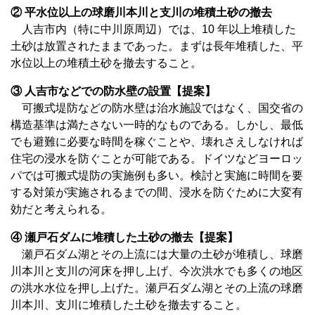
② 平水位以上の球磨川本川と支川の堆積土砂の撤去
人吉市内（特に中川原周辺）では、10 年以上堆積した
土砂は放置されたままであった。まずは長年堆積した、平
水位以上の堆積土砂を撤去すること。
③ 人吉市などでの防水壁の設置【提案】
可搬式堤防などの防水壁は治水施設ではなく、国交省の
構造基準は満たさない一時的なものである。しかし、最低
でも避難に必要な時間を稼ぐことや、壊れさえしなければ
住宅の浸水を防ぐことが可能である。ドイツなどヨーロッ
パでは可搬式堤防の実施例も多い。検討と実施に時間を要
する対策が実施されるまでの間、浸水を防ぐために大変有
効だと考えられる。
④ 瀬戸石ダムに堆積した土砂の撤去【提案】
瀬戸石ダム湖とその上流には大量の土砂が堆積し、球磨
川本川と支川の河床を押し上げ、今次洪水でも多くの地区
の洪水水位を押し上げた。瀬戸石ダム湖とその上流の球磨
川本川、支川に堆積した土砂を撤去すること。