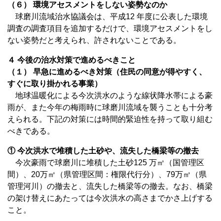
（６） 環境アセスメントをしない姿勢なのか
球磨川流域治水協議会は、平成12 年度に公表した環境
調査の調査項目を追加するだけで、環境アセスメントをし
ない姿勢だと考えられ、許されないことである。
４ 今後の治水対策で進めるべきこと
（１） 早急に進めるべき対策（住民の同意が得やすく、
すぐに取り掛かれる事業）
地球温暖化による今次洪水のような線状降水帯による豪
雨が、また今年の梅雨時に球磨川流域を襲うことも十分考
えられる。下記の対策には時間的緊迫性を持って取り組む
べきである。
① 今次洪水で堆積した土砂や、流失した橋梁等の撤去
今次豪雨で球磨川に堆積した土砂125 万㎥（国管理区
間）、20万㎥（県管理区間：権限代行分）、79万㎥（県
管理河川）の撤去と、流失した橋梁等の撤去。なお、橋梁
の架け替えにあたっては今次洪水の高さまでかさ上げする
こと。