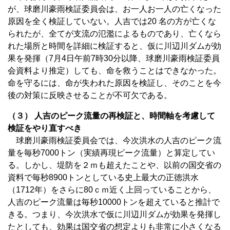
が、球磨川豪雨検証委員会は、お一人お一人の亡くなった
原因を全く検証していない。人吉では20 名の方が亡くな
られたが、全てが支流の氾濫によるものであり、亡くなら
れた場所と時間を詳細に検証すると、仮に川辺川ダムが効
果を発揮（7月4日午前7時30分以降、球磨川豪雨検証委員
会資料より推定）しても、命を救うことはできなかった。
命を守るには、命が失われた原因を検証し、そのことを今
後の対策に反映させることが不可欠である。
（３） 人吉のピーク流量の再検証と、時間軸を考慮して
検証をやり直すべき
球磨川豪雨検証委員会では、今次洪水の人吉のピーク流
量を毎秒7000トン（実績再現ピーク流量）と算定してい
る。しかし、堤防を２ｍも超えたことや、以前の国交省の
資料で毎秒8900トンとしている史上最大の正徳洪水
（1712年）をさらに80ｃｍ近く上回っていることから、
人吉のピーク流量は毎秒10000トンを超えていると推計で
きる。つまり、今次洪水で仮に川辺川ダムが効果を発揮し
たとしても、効果は国交省の想定よりも非常に小さくなる