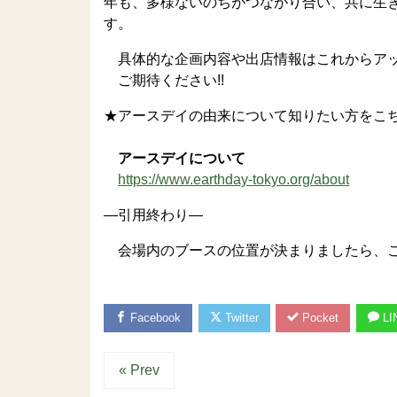
年も、多様ないのちがつながり合い、共に生
す。
具体的な企画内容や出店情報はこれからア
ご期待ください!!
★アースデイの由来について知りたい方をこ
アースデイについて
https://www.earthday-tokyo.org/about
—引用終わり—
会場内のブースの位置が決まりましたら、こ
Facebook
Twitter
Pocket
LI
« Prev