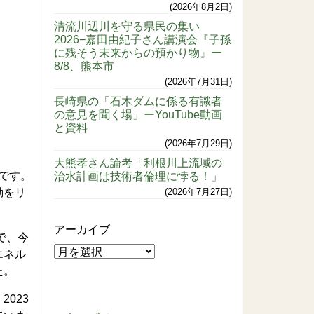
2026年8月2日
清流川辺川を守る県民の集い
2026−嘉田由紀子さん講演会『子孫
に残そう未来からの預かり物』ー
8/8、熊本市
2026年7月31日
長崎県の「石木ダムに係る有識者
の意見を聞く場」ーYouTube動画
と資料
2026年7月29日
大熊孝さん論考「利根川上流域の
です。
治水計画は技術者倫理に悖る！」
動をリ
2026年7月27日
アーカイブ
で、今
エネル
た。
023