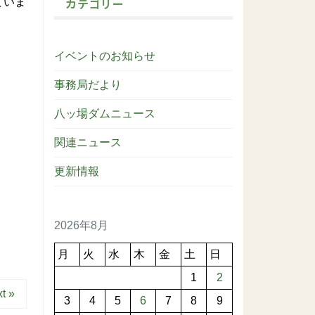
カテゴリー
ていま
イベントのお知らせ
事務局だより
八ッ場ダムニュース
関連ニュース
更新情報
2026年8月
月
火
水
木
金
土
日
1
2
t »
3
4
5
6
7
8
9