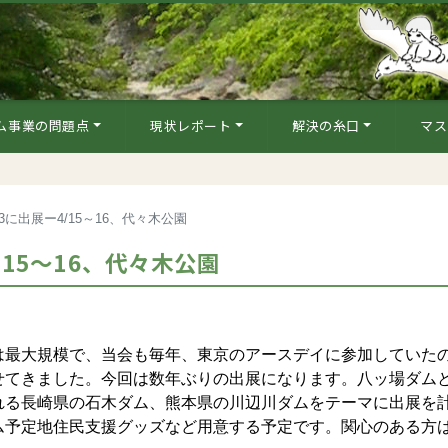
ム事業の問題点
現状レポート
解決の糸口
マス
3に出展ー4/15～16、代々木公園
/15～16、代々木公園
最大規模で、当会も毎年、東京のアースデイに参加していた
せてきました。今回は数年ぶりの出展になります。八ッ場ダム
れる長崎県の石木ダム、熊本県の川辺川ダムをテーマに出展を
ム予定地住民支援グッズなど用意する予定です。関心のある方