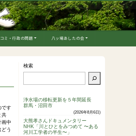
コミ・行政の問題
八ッ場あしたの会
検索
浄水場の移転更新を５年間延長
群馬・沼田市
のです
2026年8月6日
と共
大熊孝さんドキュメンタリー
計画中
NHK「川とひとをみつめて 〜ある
はどう
河川工学者の半生〜」