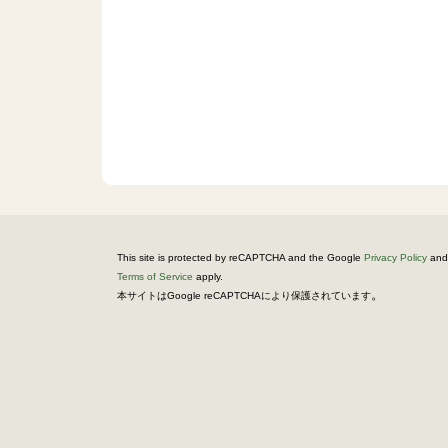
This site is protected by reCAPTCHA and the Google
Privacy Policy
and
Terms of Service
apply.
。
本サイトはGoogle reCAPTCHAにより保護されています