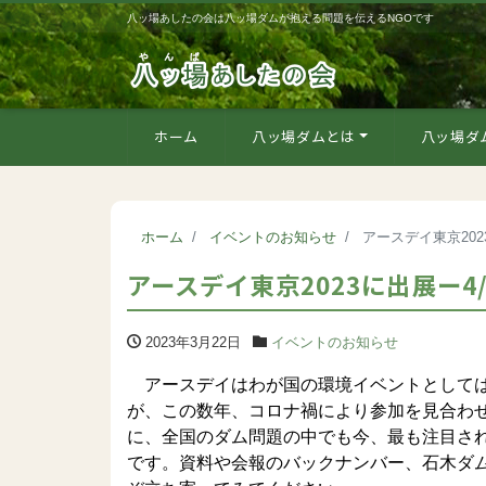
八ッ場あしたの会は八ッ場ダムが抱える問題を伝えるNGOです
ホーム
八ッ場ダムとは
八ッ場ダ
ホーム
イベントのお知らせ
アースデイ東京202
アースデイ東京2023に出展ー4
2023年3月22日
イベントのお知らせ
アースデイはわが国の環境イベントとしては
が、この数年、コロナ禍により参加を見合わ
に、全国のダム問題の中でも今、最も注目さ
です。資料や会報のバックナンバー、石木ダ