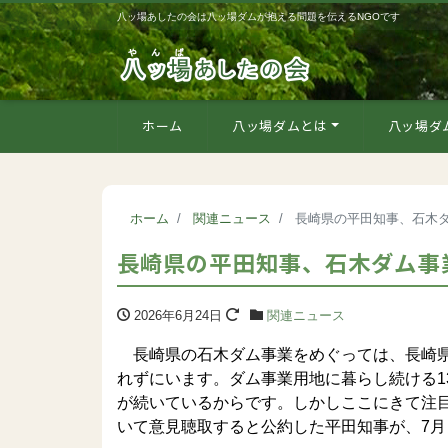
八ッ場あしたの会は八ッ場ダムが抱える問題を伝えるNGOです
ホーム
八ッ場ダムとは
八ッ場ダ
ホーム
関連ニュース
長崎県の平田知事、石木
長崎県の平田知事、石木ダム事
2026年6月24日
関連ニュース
長崎県の石木ダム事業をめぐっては、長崎県
れずにいます。ダム事業用地に暮らし続ける1
が続いているからです。しかしここにきて注
いて意見聴取すると公約した平田知事が、7