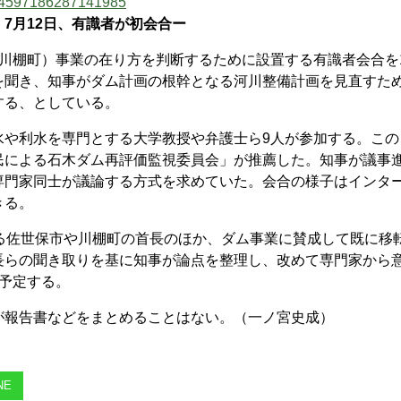
684597186287141985
7月12日、有識者が初会合ー
川棚町）事業の在り方を判断するために設置する有識者会合を
を聞き、知事がダム計画の根幹となる河川整備計画を見直すた
する、としている。
や利水を専門とする大学教授や弁護士ら9人が参加する。この
民による石木ダム再評価監視委員会」が推薦した。知事が議事
専門家同士が議論する方式を求めていた。会合の様子はインタ
きる。
る佐世保市や川棚町の首長のほか、ダム事業に賛成して既に移
長らの聞き取りを基に知事が論点を整理し、改めて専門家から
予定する。
報告書などをまとめることはない。（一ノ宮史成）
NE