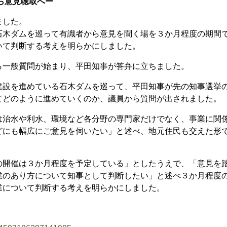
ら意見聴取へー
ました。
木ダムを巡って有識者から意見を聞く場を３か月程度の期間
いて判断する考えを明らかにしました。
一般質問が始まり、平田知事が答弁に立ちました。
設を進めている石木ダムを巡って、平田知事が先の知事選挙
てどのように進めていくのか、議員から質問が出されました。
治水や利水、環境など各分野の専門家だけでなく、事業に関
どにも幅広にご意見を伺いたい」と述べ、地元住民も交えた形
開催は３か月程度を予定している」としたうえで、「意見を
業のあり方について知事として判断したい」と述べ３か月程度
業について判断する考えを明らかにしました。