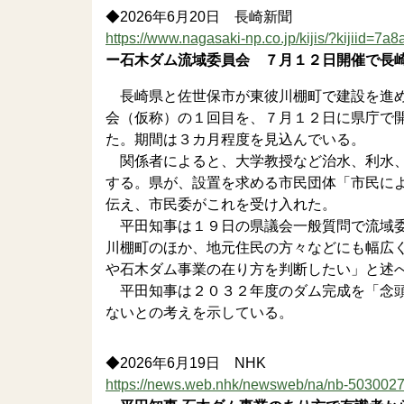
◆2026年6月20日 長崎新聞
https://www.nagasaki-np.co.jp/kijis/?kijiid
ー石木ダム流域委員会 ７月１２日開催で長
長崎県と佐世保市が東彼川棚町で建設を進め
会（仮称）の１回目を、７月１２日に県庁で
た。期間は３カ月程度を見込んでいる。
関係者によると、大学教授など治水、利水、
する。県が、設置を求める市民団体「市民に
伝え、市民委がこれを受け入れた。
平田知事は１９日の県議会一般質問で流域委
川棚町のほか、地元住民の方々などにも幅広
や石木ダム事業の在り方を判断したい」と述
平田知事は２０３２年度のダム完成を「念頭
ないとの考えを示している。
◆2026年6月19日 NHK
https://news.web.nhk/newsweb/na/nb-503002