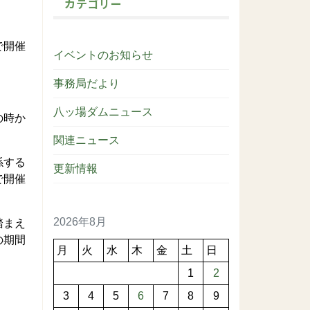
カテゴリー
で開催
イベントのお知らせ
事務局だより
八ッ場ダムニュース
の時か
関連ニュース
係する
更新情報
で開催
2026年8月
踏まえ
の期間
月
火
水
木
金
土
日
1
2
3
4
5
6
7
8
9