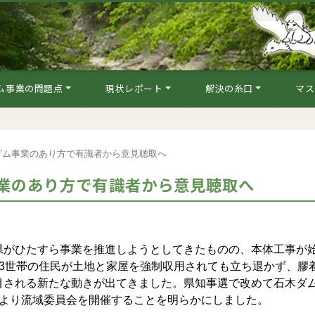
ム事業の問題点
現状レポート
解決の糸口
マス
ダム事業のあり方で有識者から意見聴取へ
業のあり方で有識者から意見聴取へ
がひたすら事業を推進しようとしてきたものの、本体工事が
3世帯の住民が土地と家屋を強制収用されても立ち退かず、膠
目される新たな動きが出てきました。県知事選で改めて石木ダ
月より流域委員会を開催することを明らかにしました。