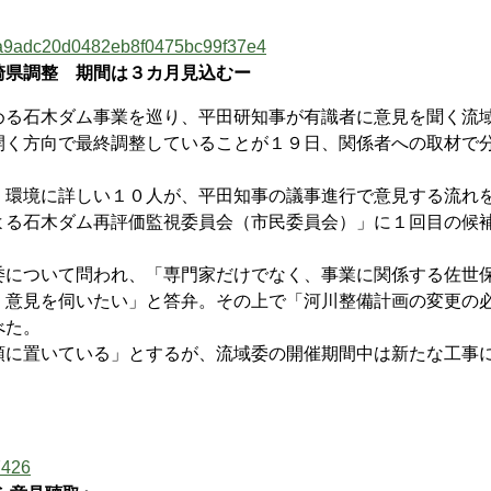
=7a8a9adc20d0482eb8f0475bc99f37e4
崎県調整 期間は３カ月見込むー
る石木ダム事業を巡り、平田研知事が有識者に意見を聞く流
開く方向で最終調整していることが１９日、関係者への取材で
環境に詳しい１０人が、平田知事の議事進行で意見する流れ
よる石木ダム再評価監視委員会（市民委員会）」に１回目の候
について問われ、「専門家だけでなく、事業に関係する佐世
く意見を伺いたい」と答弁。その上で「河川整備計画の変更の
べた。
に置いている」とするが、流域委の開催期間中は新たな工事
7426