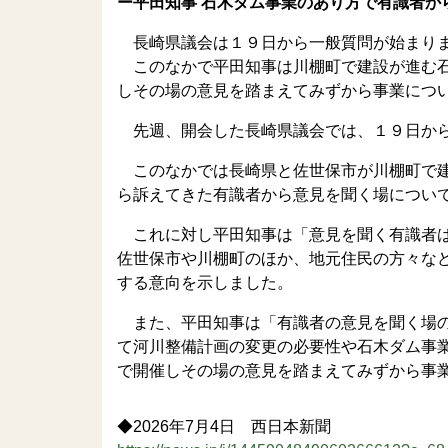
ー平田知事 石木ダム事業のあり方で有識者か
長崎県議会は１９日から一般質問が始まり
このなかで平田知事は川棚町で建設が進む石
しその場の意見を踏まえてみずから事業につ
先週、開会した長崎県議会では、１９日から
このなかでは長崎県と佐世保市が川棚町で建
ら訴えてきた有識者から意見を聞く場につい
これに対し平田知事は「意見を聞く有識者は
佐世保市や川棚町のほか、地元住民の方々な
する意向を示しました。
また、平田知事は「有識者の意見を聞く場の
て河川整備計画の変更の必要性や石木ダム事
で開催しその場の意見を踏まえてみずから事
◆2026年7月4日 西日本新聞