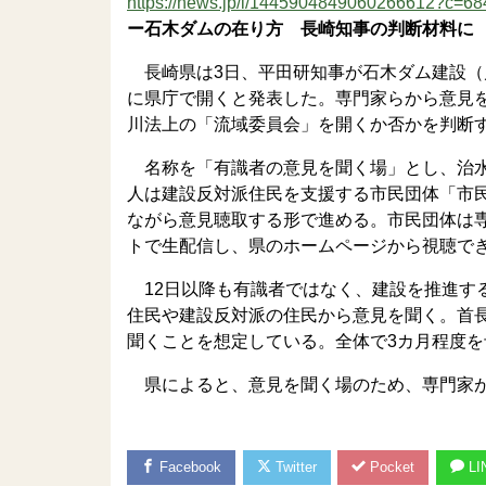
https://news.jp/i/1445904849060266612?c=
ー石木ダムの在り方 長崎知事の判断材料に 
長崎県は3日、平田研知事が石木ダム建設（
に県庁で開くと発表した。専門家らから意見
川法上の「流域委員会」を開くか否かを判断
名称を「有識者の意見を聞く場」とし、治水
人は建設反対派住民を支援する市民団体「市
ながら意見聴取する形で進める。市民団体は
トで生配信し、県のホームページから視聴で
12日以降も有識者ではなく、建設を推進す
住民や建設反対派の住民から意見を聞く。首
聞くことを想定している。全体で3カ月程度を
県によると、意見を聞く場のため、専門家が
Facebook
Twitter
Pocket
LI