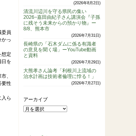
2026年8月2日
清流川辺川を守る県民の集い
2026−嘉田由紀子さん講演会『子孫
に残そう未来からの預かり物』ー
8/8、熊本市
域委員
2026年7月31日
分かっ
長崎県の「石木ダムに係る有識者
の意見を聞く場」ーYouTube動画
を想定
と資料
補日を
2026年7月29日
大熊孝さん論考「利根川上流域の
保市、
治水計画は技術者倫理に悖る！」
必要性
2026年7月27日
に入ら
アーカイブ