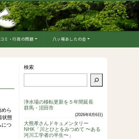
コミ・行政の問題
八ッ場あしたの会
検索
浄水場の移転更新を５年間延長
群馬・沼田市
始めら
2026年8月6日
着状態
大熊孝さんドキュメンタリー
ムにつ
NHK「川とひとをみつめて 〜ある
河川工学者の半生〜」