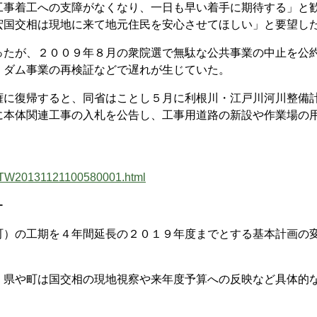
事着工への支障がなくなり、一日も早い着手に期待する」と
宏国交相は現地に来て地元住民を安心させてほしい」と要望し
たが、２００９年８月の衆院選で無駄な公共事業の中止を公
、ダム事業の再検証などで遅れが生じていた。
に復帰すると、同省はことし５月に利根川・江戸川河川整備
に本体関連工事の入札を公告し、工事用道路の新設や作業場の
s/MTW20131121100580001.html
ー
）の工期を４年間延長の２０１９年度までとする基本計画の
県や町は国交相の現地視察や来年度予算への反映など具体的