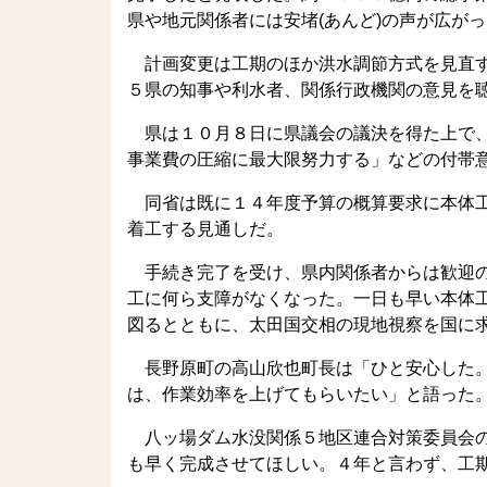
県や地元関係者には安堵(あんど)の声が広が
計画変更は工期のほか洪水調節方式を見直す
５県の知事や利水者、関係行政機関の意見を
県は１０月８日に県議会の議決を得た上で、
事業費の圧縮に最大限努力する」などの付帯
同省は既に１４年度予算の概算要求に本体工
着工する見通しだ。
手続き完了を受け、県内関係者からは歓迎の
工に何ら支障がなくなった。一日も早い本体
図るとともに、太田国交相の現地視察を国に
長野原町の高山欣也町長は「ひと安心した。
は、作業効率を上げてもらいたい」と語った
八ッ場ダム水没関係５地区連合対策委員会の
も早く完成させてほしい。４年と言わず、工