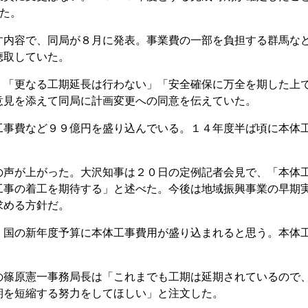
った。
内容で、同局が８月に発表。事業費の一部を負担する群馬な
聴取していた。
「更なる工期延長は行わない」「安全確保に万全を期した上
意見を添えて同局に計画変更への同意を伝えていた。
事費など９９億円を盛り込んでいる。１４年度半ば頃に本体
声が上がった。大沢知事は２０日の定例記者会見で、「本体
工事の着工を期待する」と述べた。今後は地域振興事業の早期
求める方針だ。
国の新年度予算に本体工事費用が盛り込まれると思う。本体
。
篠原憲一事務局長は「これまでも工期は延期されているので
期を短縮する努力をしてほしい」と注文した。