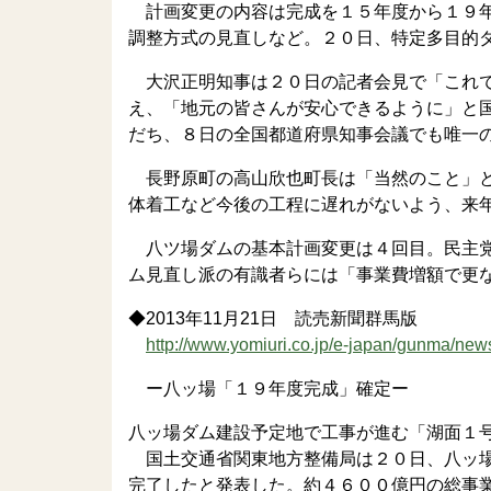
計画変更の内容は完成を１５年度から１９年
調整方式の見直しなど。２０日、特定多目的
大沢正明知事は２０日の記者会見で「これで
え、「地元の皆さんが安心できるように」と
だち、８日の全国都道府県知事会議でも唯一
長野原町の高山欣也町長は「当然のこと」と
体着工など今後の工程に遅れがないよう、来
八ツ場ダムの基本計画変更は４回目。民主党
ム見直し派の有識者らには「事業費増額で更
◆2013年11月21日 読売新聞群馬版
http://www.yomiuri.co.jp/e-japan/gunma/n
ー八ッ場「１９年度完成」確定ー
八ッ場ダム建設予定地で工事が進む「湖面１
国土交通省関東地方整備局は２０日、八ッ場
完了したと発表した。約４６００億円の総事