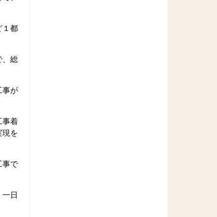
ど１都
で、総
工事が
工事着
実現を
工事で
、一日