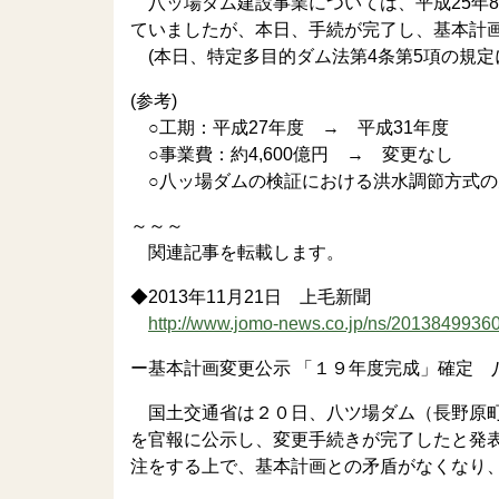
八ッ場ダム建設事業については、平成25年8
ていましたが、本日、手続が完了し、基本計
(本日、特定多目的ダム法第4条第5項の規定
(参考)
○工期：平成27年度 → 平成31年度
○事業費：約4,600億円 → 変更なし
○八ッ場ダムの検証における洪水調節方式の
～～～
関連記事を転載します。
◆2013年11月21日 上毛新聞
http://www.jomo-news.co.jp/ns/2013849936
ー基本計画変更公示 「１９年度完成」確定 
国土交通省は２０日、八ツ場ダム（長野原町
を官報に公示し、変更手続きが完了したと発
注をする上で、基本計画との矛盾がなくなり