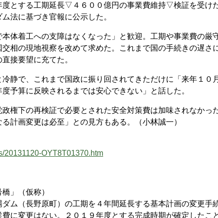
度とする工期延長▽４６００億円の事業費維持▽検証を受け
ダム法に基づき官報に公示した。
本体着工への支障はなくなった」と歓迎。工期や事業費の厳
国交相の現地視察を改めて求めた。これまで国の手続きの遅さ
の直接要望に充てた。
冷静で、これまで国政に振り回されてきただけに「来年１０
年度予算に反映されるまでは安心できない」と話した。
政権下の再検証で必要とされた安全対策費は加味されなかっ
なる計画変更は必至」との見方もある。（小林誠一）
ews/20131120-OYT8T01370.htm
号橋」（仮称）
ダム（長野原町）の工期を４年間延長する基本計画の変更手
業費に変更はない。２０１９年度とする完成時期が確定したこ