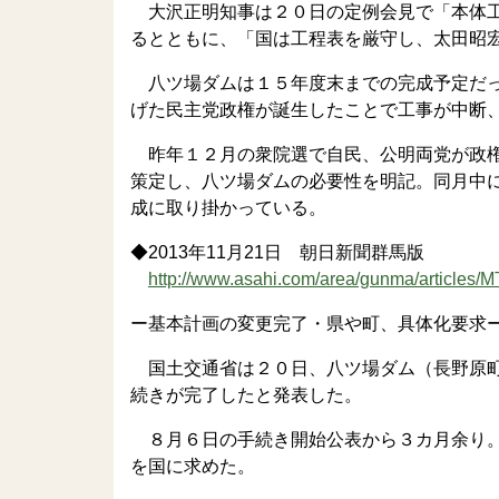
大沢正明知事は２０日の定例会見で「本体工
るとともに、「国は工程表を厳守し、太田昭
八ツ場ダムは１５年度末までの完成予定だっ
げた民主党政権が誕生したことで工事が中断
昨年１２月の衆院選で自民、公明両党が政権
策定し、八ツ場ダムの必要性を明記。同月中
成に取り掛かっている。
◆2013年11月21日 朝日新聞群馬版
http://www.asahi.com/area/gunma/article
ー基本計画の変更完了・県や町、具体化要求
国土交通省は２０日、八ツ場ダム（長野原町
続きが完了したと発表した。
８月６日の手続き開始公表から３カ月余り。
を国に求めた。