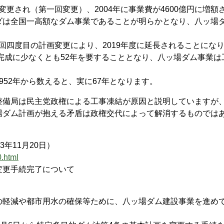
変更され（第一回変更）、2004年に事業費が4600億円に増額
ダは全国一高額なダム事業であることが明らかとなり、八ッ場
。
今回四度目の計画変更により、2019年度に延長されることにな
、完成に少なくとも52年を要することとなり、八ッ場ダム事業は
52年から数えると、実に67年となります。
備局は民主党政権による工事凍結が原因と説明していますが
場ダム計画が抱える矛盾は政権交代によって解消するものでは
年11月20日）
0.html
変更手続完了について
軽減や都市用水の確保等ために、八ッ場ダム建設事業を進め