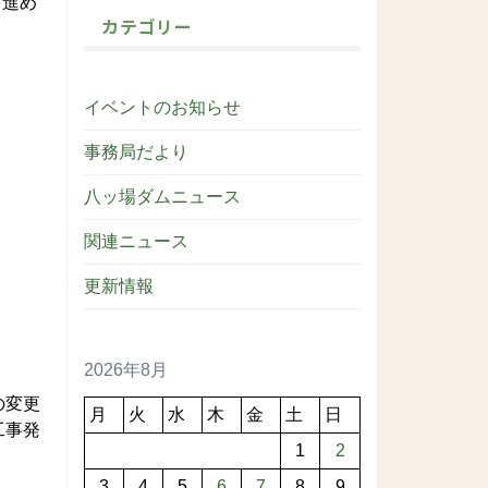
を進め
カテゴリー
イベントのお知らせ
事務局だより
八ッ場ダムニュース
関連ニュース
更新情報
2026年8月
の変更
月
火
水
木
金
土
日
工事発
1
2
3
4
5
6
7
8
9