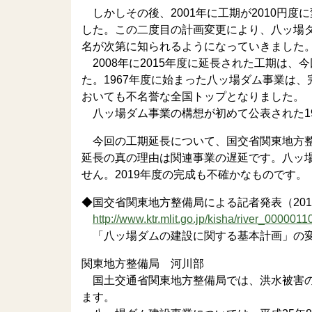
しかしその後、2001年に工期が2010円度に
した。この二度目の計画変更により、八ッ場
名が次第に知られるようになっていきました
2008年に2015年度に延長された工期は、
た。1967年度に始まった八ッ場ダム事業は
おいても不名誉な全国トップとなりました。
八ッ場ダム事業の構想が初めて公表された19
今回の工期延長について、国交省関東地方整
延長の真の理由は関連事業の遅延です。八ッ
せん。2019年度の完成も不確かなものです。
◆国交省関東地方整備局による記者発表（2013
http://www.ktr.mlit.go.jp/kisha/river_0000011
「八ッ場ダムの建設に関する基本計画」の
関東地方整備局 河川部
国土交通省関東地方整備局では、洪水被害の
ます。