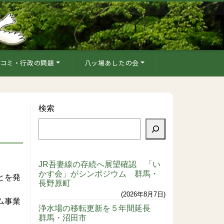
コミ・行政の問題
八ッ場あしたの会
検索
JR吾妻線の存続へ展望確認 「い
かす会」がシンポジウム 群馬・
とを発
長野原町
2026年8月7日
ム事業
浄水場の移転更新を５年間延長
群馬・沼田市