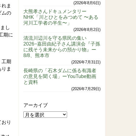
2026年8月6日
されま
大熊孝さんドキュメンタリー
ダムの
NHK「川とひとをみつめて 〜ある
河川工学者の半生〜」
りまし
2026年8月2日
工期に
清流川辺川を守る県民の集い
2026−嘉田由紀子さん講演会『子孫
に残そう未来からの預かり物』ー
8/8、熊本市
、工期
2026年7月31日
ありま
長崎県の「石木ダムに係る有識者
の意見を聞く場」ーYouTube動画
と資料
2026年7月29日
アーカイブ
ており