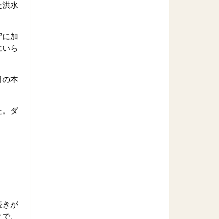
た洪水
守に加
にいら
月の本
た。ダ
続きが
とで、