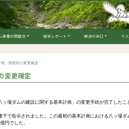
ム事業の問題点
現状レポート
解決の糸口
マス
計画、四度目の変更確定
の変更確定
「八ッ場ダムの建設に関する基本計画」の変更手続が完了したこ
政権下で告示されました。この最初の基本計画における八ッ場ダ
10億円でした。