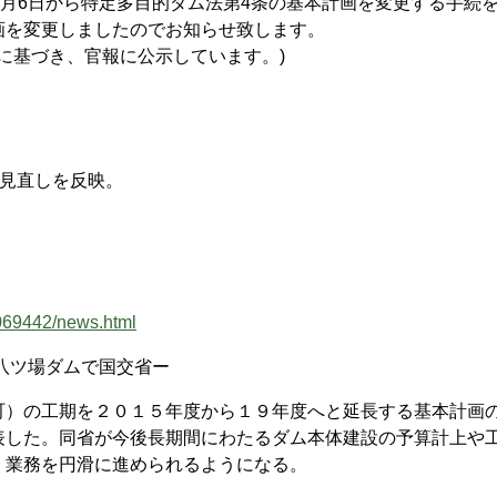
月6日から特定多目的ダム法第4条の基本計画を変更する手続
画を変更しましたのでお知らせ致します。
に基づき、官報に公示しています。)
見直しを反映。
069442/news.html
八ツ場ダムで国交省ー
）の工期を２０１５年度から１９年度へと延長する基本計画
表した。同省が今後長期間にわたるダム本体建設の予算計上や
、業務を円滑に進められるようになる。