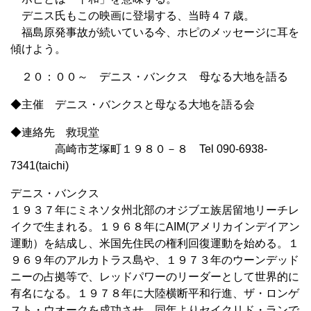
デニス氏もこの映画に登場する、当時４７歳。
福島原発事故が続いている今、ホピのメッセージに耳を
傾けよう。
２０：００～ デニス・バンクス 母なる大地を語る
◆主催 デニス・バンクスと母なる大地を語る会
◆連絡先 救現堂
高崎市芝塚町１９８０－８ Tel 090-6938-
7341(taichi)
デニス・バンクス
１９３７年にミネソタ州北部のオジブエ族居留地リーチレ
イクで生まれる。１９６８年にAIM(アメリカインデイアン
運動）を結成し、米国先住民の権利回復運動を始める。１
９６９年のアルカトラス島や、１９７３年のウーンデッド
ニーの占拠等で、レッドパワーのリーダーとして世界的に
有名になる。１９７８年に大陸横断平和行進、ザ・ロンゲ
スト・ウオークを成功させ、同年よりセイクリド・ランで