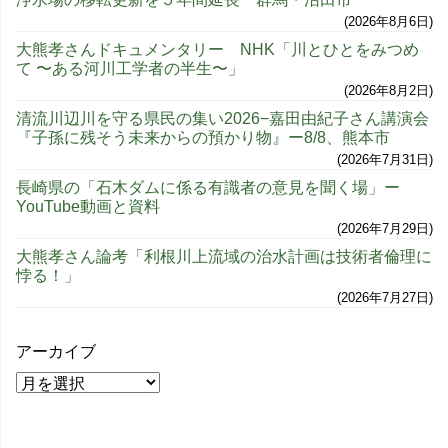
2026年8月6日
大熊孝さんドキュメンタリー NHK「川とひとをみつめ
て 〜ある河川工学者の半生〜」
2026年8月2日
清流川辺川を守る県民の集い2026−嘉田由紀子さん講演会
『子孫に残そう未来からの預かり物』ー8/8、熊本市
2026年7月31日
長崎県の「石木ダムに係る有識者の意見を聞く場」ー
YouTube動画と資料
2026年7月29日
大熊孝さん論考「利根川上流域の治水計画は技術者倫理に
悖る！」
2026年7月27日
アーカイブ