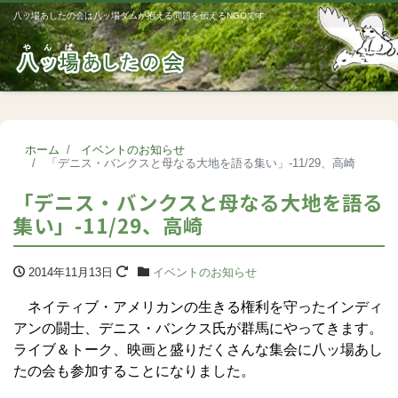
八ッ場あしたの会は八ッ場ダムが抱える問題を伝えるNGOです
Me
ホーム
イベントのお知らせ
「デニス・バンクスと母なる大地を語る集い」-11/29、高崎
「デニス・バンクスと母なる大地を語る
集い」-11/29、高崎
2014年11月13日
イベントのお知らせ
ネイティブ・アメリカンの生きる権利を守ったインディ
アンの闘士、デニス・バンクス氏が群馬にやってきます。
ライブ＆トーク、映画と盛りだくさんな集会に八ッ場あし
たの会も参加することになりました。