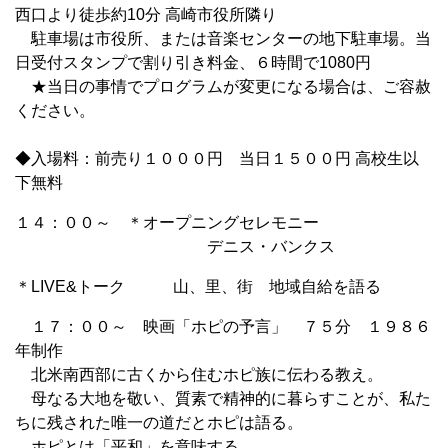
西口より徒歩約10分 高崎市役所隣り
駐車場は市役所、または音楽センターの地下駐車場。当
日受付スタンプで割り引き料金、６時間で1080円
★当日の事情でプログラムが変更になる場合は、ご容赦
ください。
◆入場料：前売り１０００円 当日１５００円 高校生以
下無料
１４：００～ ＊オープニングセレモニー
デニス・バンクス
＊LIVE&トーク 山、里、街 地域自給を語る
１７：００～ 映画「ホピの予言」 ７５分 １９８６
年制作
北米南西部に古くから住むホピ族に伝わる教え。
母なる大地を敬い、質素で精神的に暮らすことが、私た
ちに残された唯一の道だとホピは語る。
ホピとは「平和」を意味する。