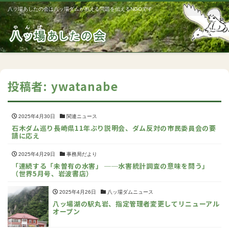
八ッ場あしたの会は八ッ場ダムが抱える問題を伝えるNGOです
Me
投稿者:
ywatanabe
2025年4月30日
関連ニュース
石木ダム巡り長崎県11年ぶり説明会、ダム反対の市民委員会の要
請に応え
2025年4月29日
事務局だより
「連続する「未曽有の水害」 ──水害統計調査の意味を問う」
（世界5月号、岩波書店）
2025年4月26日
八ッ場ダムニュース
八ッ場湖の駅丸岩、指定管理者変更してリニューアル
オープン