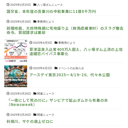
2025年4月25日
八ッ場ダムニュース
国交省、本年度の吾妻川の中和事業に11億8千万円
2025年4月18日
事務局だより
前橋地裁、大同特殊鋼に宅地盛り土（群馬県榛東村）のスラグ撤去
命令、買収請求は棄却
2025年4月5日
事務局だより
草津温泉入込客400万人超え、八ッ場ダム上流の上信
道嬬恋バイパス事業化
2025年4月2日
イベントのお知らせ
アースデイ東京2025ー4/19~20、代々木公園
2025年3月26日
関連ニュース
「一夜にして死の川に」ザンビアで鉱山ダムから有毒の水
（Newsweek）
2025年3月26日
関連ニュース
利根川、サケの遡上ゼロに