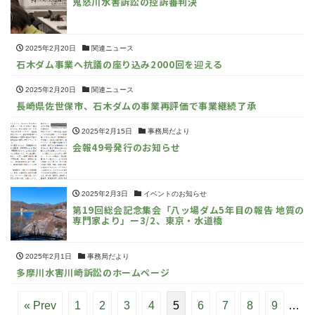
鬼怒川水害訴訟の控訴審判決
2025年2月20日
関連ニュース
石木ダム事業へ抗議の座り込み2000回を迎える
2025年2月20日
関連ニュース
長崎県佐世保市、石木ダムの事業再評価で事業継続了承
2025年2月15日
事務局だより
会報49号発行のお知らせ
2025年2月3日
イベントのお知らせ
第19回総会記念集会「八ッ場ダム5年目の報告 地質の
専門家より」ー3/2、東京・水道橋
2025年2月1日
事務局だより
多摩川水害川崎訴訟のホームページ
« Prev
1
2
3
4
5
6
7
8
9
…