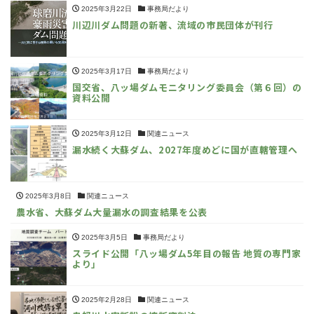
2025年3月22日
事務局だより
川辺川ダム問題の新著、流域の市民団体が刊行
2025年3月17日
事務局だより
国交省、八ッ場ダムモニタリング委員会（第６回）の
資料公開
2025年3月12日
関連ニュース
漏水続く大蘇ダム、2027年度めどに国が直轄管理へ
2025年3月8日
関連ニュース
農水省、大蘇ダム大量漏水の調査結果を公表
2025年3月5日
事務局だより
スライド公開「八ッ場ダム5年目の報告 地質の専門家
より」
2025年2月28日
関連ニュース