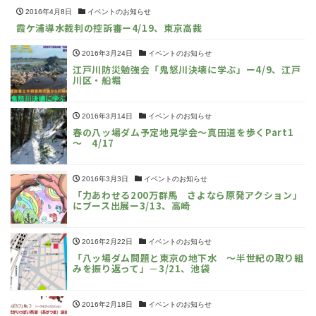
2016年4月8日
イベントのお知らせ
霞ケ浦導水裁判の控訴審ー4/19、東京高裁
2016年3月24日
イベントのお知らせ
江戸川防災勉強会「鬼怒川決壊に学ぶ」ー4/9、江戸
川区・船堀
2016年3月14日
イベントのお知らせ
春の八ッ場ダム予定地見学会～真田道を歩くPart1
～ 4/17
2016年3月3日
イベントのお知らせ
「力あわせる200万群馬 さよなら原発アクション」
にブース出展ー3/13、高崎
2016年2月22日
イベントのお知らせ
「八ッ場ダム問題と東京の地下水 〜半世紀の取り組
みを振り返って」－3/21、池袋
2016年2月18日
イベントのお知らせ