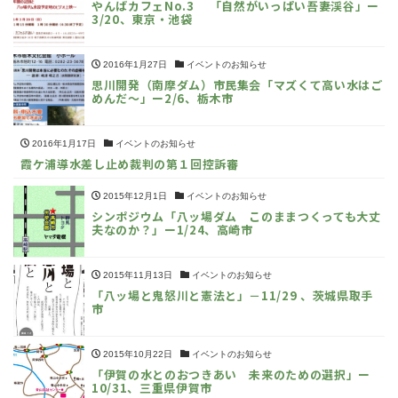
やんばカフェNo.3 「自然がいっぱい吾妻渓谷」ー
3/20、東京・池袋
2016年1月27日
イベントのお知らせ
思川開発（南摩ダム）市民集会「マズくて高い水はご
めんだ～」ー2/6、栃木市
2016年1月17日
イベントのお知らせ
霞ケ浦導水差し止め裁判の第１回控訴審
2015年12月1日
イベントのお知らせ
シンポジウム「八ッ場ダム このままつくっても大丈
夫なのか？」ー1/24、高崎市
2015年11月13日
イベントのお知らせ
「八ッ場と鬼怒川と憲法と」－11/29 、茨城県取手
市
2015年10月22日
イベントのお知らせ
「伊賀の水とのおつきあい 未来のための選択」ー
10/31、三重県伊賀市