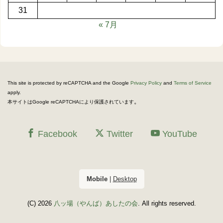
31
« 7月
This site is protected by reCAPTCHA and the Google
Privacy Policy
and
Terms of Service
apply.
。
本サイトはGoogle reCAPTCHAにより保護されています
Facebook
Twitter
YouTube
Mobile
|
Desktop
(C) 2026
八ッ場（やんば）あしたの会
. All rights reserved.