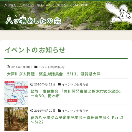
八ッ場あしたの会は八ッ場ダムが抱える問題を伝えるNGOです
Me
イベントのお知らせ
2016年5月10日
イベントのお知らせ
大戸川ダム問題・緊急対話集会ー5/13、滋賀県大津
2016年4月21日
イベントのお知らせ
緊急！市民集会 「思川開発事業と栃木市の水道水」
ー4/30、栃木市
2016年4月20日
イベントのお知らせ
春の八ッ場ダム予定地見学会～真田道を歩く Part2
～5/22