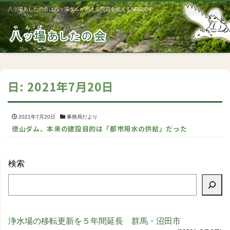
八ッ場あしたの会は八ッ場ダムが抱える問題を伝えるNGOです
Me
日:
2021年7月20日
2021年7月20日
事務局だより
徳山ダム、本来の建設目的は「都市用水の供給」だった
検索
浄水場の移転更新を５年間延長 群馬・沼田市