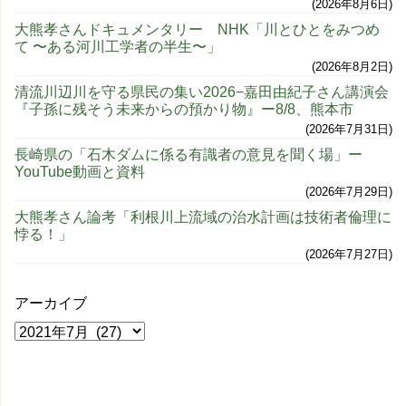
2026年8月6日
大熊孝さんドキュメンタリー NHK「川とひとをみつめ
て 〜ある河川工学者の半生〜」
2026年8月2日
清流川辺川を守る県民の集い2026−嘉田由紀子さん講演会
『子孫に残そう未来からの預かり物』ー8/8、熊本市
2026年7月31日
長崎県の「石木ダムに係る有識者の意見を聞く場」ー
YouTube動画と資料
2026年7月29日
大熊孝さん論考「利根川上流域の治水計画は技術者倫理に
悖る！」
2026年7月27日
アーカイブ