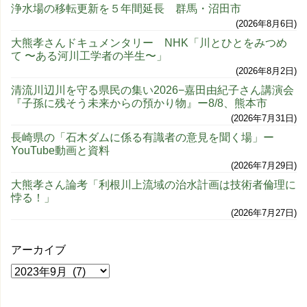
浄水場の移転更新を５年間延長 群馬・沼田市
2026年8月6日
大熊孝さんドキュメンタリー NHK「川とひとをみつめ
て 〜ある河川工学者の半生〜」
2026年8月2日
清流川辺川を守る県民の集い2026−嘉田由紀子さん講演会
『子孫に残そう未来からの預かり物』ー8/8、熊本市
2026年7月31日
長崎県の「石木ダムに係る有識者の意見を聞く場」ー
YouTube動画と資料
2026年7月29日
大熊孝さん論考「利根川上流域の治水計画は技術者倫理に
悖る！」
2026年7月27日
アーカイブ