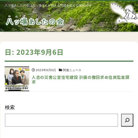
八ッ場あしたの会は八ッ場ダムが抱える問題を伝えるNGOです
Me
日:
2023年9月6日
2023年9月6日
関連ニュース
人吉の災害公営住宅建設 計画の撤回求め住民監査請
求
検索