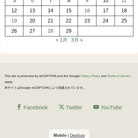
5
6
7
8
9
10
11
12
13
14
15
16
17
18
19
20
21
22
23
24
25
26
27
28
29
« 1月
3月 »
This site is protected by reCAPTCHA and the Google
Privacy Policy
and
Terms of Service
apply.
。
本サイトはGoogle reCAPTCHAにより保護されています
Facebook
Twitter
YouTube
Mobile
|
Desktop