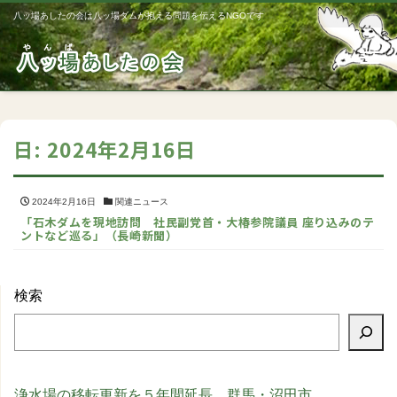
八ッ場あしたの会は八ッ場ダムが抱える問題を伝えるNGOです
Me
日:
2024年2月16日
2024年2月16日
関連ニュース
「石木ダムを現地訪問 社民副党首・大椿参院議員 座り込みのテ
ントなど巡る」（長崎新聞）
検索
浄水場の移転更新を５年間延長 群馬・沼田市