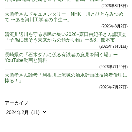
2026年8月6日
大熊孝さんドキュメンタリー NHK「川とひとをみつめ
て 〜ある河川工学者の半生〜」
2026年8月2日
清流川辺川を守る県民の集い2026−嘉田由紀子さん講演会
『子孫に残そう未来からの預かり物』ー8/8、熊本市
2026年7月31日
長崎県の「石木ダムに係る有識者の意見を聞く場」ー
YouTube動画と資料
2026年7月29日
大熊孝さん論考「利根川上流域の治水計画は技術者倫理に
悖る！」
2026年7月27日
アーカイブ