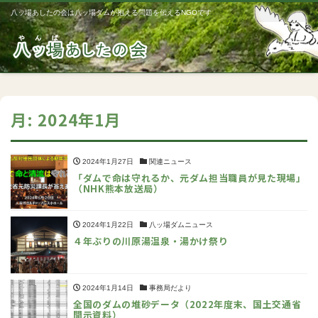
八ッ場あしたの会は八ッ場ダムが抱える問題を伝えるNGOです
Me
月:
2024年1月
2024年1月27日
関連ニュース
「ダムで命は守れるか、元ダム担当職員が見た現場」
（NHK熊本放送局）
2024年1月22日
八ッ場ダムニュース
４年ぶりの川原湯温泉・湯かけ祭り
2024年1月14日
事務局だより
全国のダムの堆砂データ（2022年度末、国土交通省
開示資料）