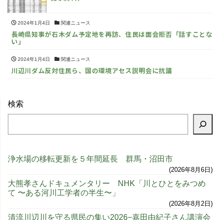
2024年1月4日
関連ニュース
長崎県知事が石木ダム予定地を再訪、住民は面会拒否「話すことな
い」
2024年1月4日
関連ニュース
川辺川ダム反対住民ら、国の環境アセス説明会に抗議
検索
浄水場の移転更新を５年間延長 群馬・沼田市
2026年8月6日
大熊孝さんドキュメンタリー NHK「川とひとをみつめ
て 〜ある河川工学者の半生〜」
2026年8月2日
清流川辺川を守る県民の集い2026−嘉田由紀子さん講演会