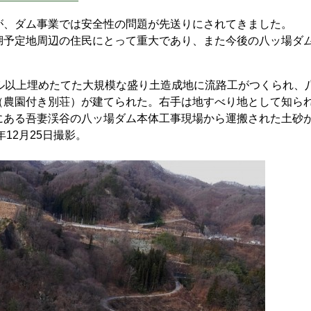
、ダム事業では安全性の問題が先送りにされてきました。
予定地周辺の住民にとって重大であり、また今後の八ッ場ダ
ル以上埋めたてた大規模な盛り土造成地に流路工がつくられ、
（農園付き別荘）が建てられた。右手は地すべり地として知ら
にある吾妻渓谷の八ッ場ダム本体工事現場から運搬された土砂
12月25日撮影。