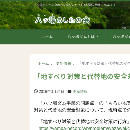
八ッ場あしたの会は八ッ場ダムが抱える問題を伝えるNGOです
ホーム
八ッ場ダムとは
八ッ場ダ
ホーム
更新情報
「地すべり対策と代替地の安
「地すべり対策と代替地の安全
2016年3月24日
更新情報
「八ッ場ダム事業の問題点」の「もろい地質
対策と代替地の安全対策について、現時点で
「地すべり対策と代替地の安全対策の行方
https://yamba-net.org/wp/problem/wazawai/ch