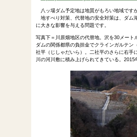
八ッ場ダム予定地は地質がもろい地域ですが
地すべり対策、代替地の安全対策は、ダム湖
に大きな影響を与える問題です。
写真下＝川原畑地区の代替地。沢を30メート
ダムの関係都県の負担金でクラインガルテン
社平（じしゃだいら）。二社平のさらに右手
川の河川敷に積み上げられてきている。2015年