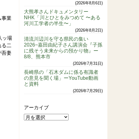
2026年8月6日
大熊孝さんドキュメンタリー
NHK「川とひとをみつめて 〜ある
ム事業
河川工学者の半生〜」
2026年8月2日
八ッ場
清流川辺川を守る県民の集い
2026−嘉田由紀子さん講演会『子孫
れる二
に残そう未来からの預かり物』ー
が吾妻
8/8、熊本市
2026年7月31日
長崎県の「石木ダムに係る有識者
の意見を聞く場」ーYouTube動画
と資料
2026年7月29日
アーカイブ