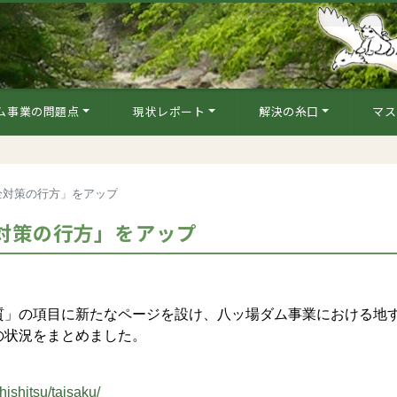
ム事業の問題点
現状レポート
解決の糸口
マス
全対策の行方」をアップ
対策の行方」をアップ
」の項目に新たなページを設け、八ッ場ダム事業における地
の状況をまとめました。
」
ishitsu/taisaku/