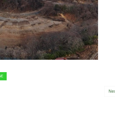
NE
Nex