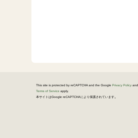
This site is protected by reCAPTCHA and the Google
Privacy Policy
and
Terms of Service
apply.
。
本サイトはGoogle reCAPTCHAにより保護されています