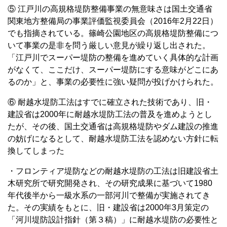
⑤ 江戸川の高規格堤防整備事業の無意味さは国土交通省
関東地方整備局の事業評価監視委員会（2016年2月22日）
でも指摘されている。篠崎公園地区の高規格堤防整備につ
いて事業の是非を問う厳しい意見が繰り返し出された。
「江戸川でスーパー堤防の整備を進めていく具体的な計画
がなくて、ここだけ、スーパー堤防にする意味がどこにあ
るのか」と、事業の必要性に強い疑問が投げかけられた。
⑥ 耐越水堤防工法はすでに確立された技術であり、旧・
建設省は2000年に耐越水堤防工法の普及を進めようとし
たが、その後、国土交通省は高規格堤防やダム建設の推進
の妨げになるとして、耐越水堤防工法を認めない方針に転
換してしまった
・フロンティア堤防などの耐越水堤防の工法は旧建設省土
木研究所で研究開発され、その研究成果に基づいて1980
年代後半から一級水系の一部河川で整備が実施されてき
た。その実績をもとに、旧・建設省は2000年3月策定の
「河川堤防設計指針（第３稿）」に耐越水堤防の必要性と