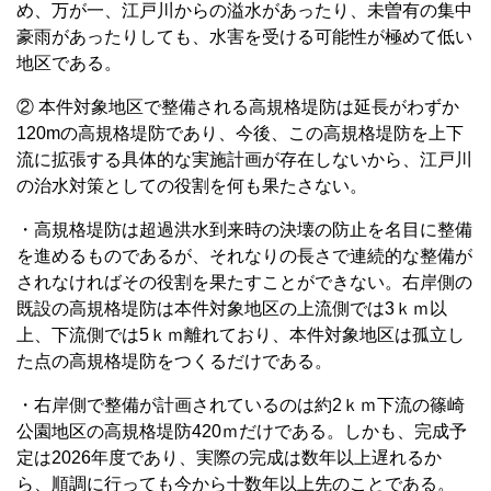
め、万が一、江戸川からの溢水があったり、未曽有の集中
豪雨があったりしても、水害を受ける可能性が極めて低い
地区である。
② 本件対象地区で整備される高規格堤防は延長がわずか
120mの高規格堤防であり、今後、この高規格堤防を上下
流に拡張する具体的な実施計画が存在しないから、江戸川
の治水対策としての役割を何も果たさない。
・高規格堤防は超過洪水到来時の決壊の防止を名目に整備
を進めるものであるが、それなりの長さで連続的な整備が
されなければその役割を果たすことができない。右岸側の
既設の高規格堤防は本件対象地区の上流側では3ｋｍ以
上、下流側では5ｋｍ離れており、本件対象地区は孤立し
た点の高規格堤防をつくるだけである。
・右岸側で整備が計画されているのは約2ｋｍ下流の篠崎
公園地区の高規格堤防420ｍだけである。しかも、完成予
定は2026年度であり、実際の完成は数年以上遅れるか
ら、順調に行っても今から十数年以上先のことである。