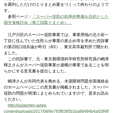
を羅列しただけのとりまとめ案をつくって終わりのようで
す。
参照ページ：
「スーパー堤防の効率的整備を目的とした
国交省検討会（第三回取りまとめ）」
江戸川区のスーパー堤防事業では、事業用地の北小岩一
丁目に住んでいた住民らが事業の差止め等を求めた控訴審
の第2回口頭弁論が昨日（8/1）、東京高等裁判所で開かれ
ました。
この控訴審で、元・東京都環境科学研究所研究員の嶋津
暉之さんがスーパー堤防事業が虚構の事業であることを明
らかにする意見書を提出しました。
嶋津さんが共同代表を務める、水源開発問題全国連絡会
のホームページにこの意見書が掲載されました。スーパー
堤防の問題が簡潔にまとめられていますので、是非お読み
ください。
http://suigenren.jp/wp-
content/uploads/2017/08/9e793f8385b1ba86494b4af10f4ff