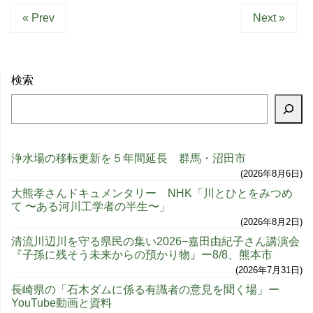
« Prev
Next »
検索
浄水場の移転更新を５年間延長 群馬・沼田市
2026年8月6日
大熊孝さんドキュメンタリー NHK「川とひとをみつめ
て 〜ある河川工学者の半生〜」
2026年8月2日
清流川辺川を守る県民の集い2026−嘉田由紀子さん講演会
『子孫に残そう未来からの預かり物』ー8/8、熊本市
2026年7月31日
長崎県の「石木ダムに係る有識者の意見を聞く場」ー
YouTube動画と資料