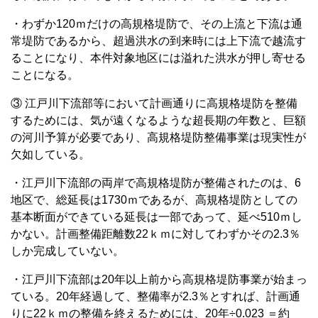
・わずか120ｍだけの高規格堤防で、その上流と下流は通
常堤防であるから、超過洪水の到来時には上下流で越流す
ることになり、本件対象地区には溢れた洪水が押し寄せる
ことになる。
③ 江戸川下流部等において計画通りに高規格堤防を整備
するためには、気が遠くなるような超長期の年数と、巨額
の河川予算が必要であり、高規格堤防整備事業は現実性が
欠如している。
・江戸川下流部の両岸で高規格堤防が整備されたのは、6
地区で、総延長は1730ｍであるが、高規格堤防としての
基本断面ができている延長は一部であって、延べ510ｍし
かない。計画整備距離数22ｋｍに対してわずかその2.3％
しか完成していない。
・江戸川下流部は20年以上前から高規格堤防事業が始まっ
ている。20年経過して、整備率が2.3％とすれば、計画通
りに22ｋｍの整備を終えるためには、20年÷0.023 ＝約