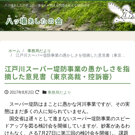
八ッ場あしたの会は八ッ場ダムが抱える問題を伝えるNGOです
Me
ホーム
事務局だより
江戸川スーパー堤防事業の愚かしさを指摘した意見書（東京高裁・控訴審）
江戸川スーパー堤防事業の愚かしさを指
摘した意見書（東京高裁・控訴審）
2017年8月2日
事務局だより
スーパー堤防はまことに愚かな河川事業ですが、その実
態はまだ多くの人に知られていません。
国交省は遅々として進まないスーパー堤防事業のスピー
ドアップを図る検討会を開催していますが、妙案があるわ
けもなく、さる7月27日に第三回の検討会を開催し、課題