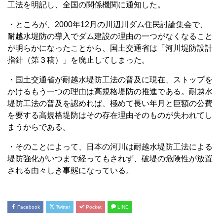
工法を明記し、全国の関係機関に通知した。
・ところが、2000年12月の川辺川ダム住民討論集会で、
耐越水堤防の導入でダム建設の理由の一つがなくなること
が明らかになったことから、国土交通省は「河川堤防設計
指針（第３稿）」を廃止してしまった。
・国土交通省が耐越水堤防工法の普及に現在、ストップを
かけるもう一つの理由は高規格堤防の推進である。耐越水
堤防工法の普及を認めれば、極めて長い年月と巨額の公費
を要する高規格堤防はその存在理由そのものが失われてし
まうからである。
・そのことによって、日本の河川は耐越水堤防工法による
堤防強化がいつまで経ってもされず、破堤の危険性が放置
される由々しき事態になっている。
Facebook
Twitter
Pocket
LINE