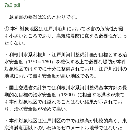
7a0.pdf
意見書の要旨は次のとおりです。
① 本件対象地区は江戸川沿川において水害の危険性が最
も小さいところであり、高規格堤防に変える必要性がまっ
たくない。
・利根川水系利根川・江戸川河川整備計画が目標とする治
水安全度（1/70～1/80）を確保する上で必要な堤防が本件
対象地区ではすでに十分に整備されており、江戸川沿川の
地域において最も安全度が高い地区である。
・国土交通省の計算では利根川水系河川整備基本方針の長
期的な目標の治水安全度（1/200）に相当する洪水が来て
も本件対象地区では溢れることはない結果が示されてお
り、治水安全度が極めて高い。
・本件対象地区は江戸川区の中では標高が比較的高く、東
京湾満潮面以下のいわゆるゼロメートル地帯ではないた