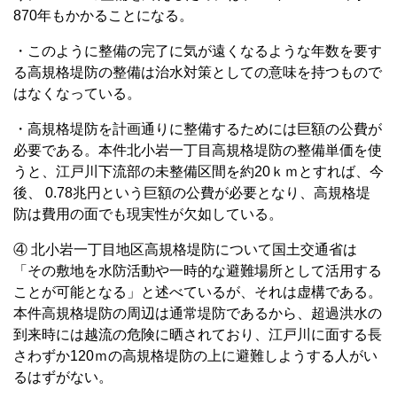
870年もかかることになる。
・このように整備の完了に気が遠くなるような年数を要す
る高規格堤防の整備は治水対策としての意味を持つもので
はなくなっている。
・高規格堤防を計画通りに整備するためには巨額の公費が
必要である。本件北小岩一丁目高規格堤防の整備単価を使
うと、江戸川下流部の未整備区間を約20ｋｍとすれば、今
後、 0.78兆円という巨額の公費が必要となり、高規格堤
防は費用の面でも現実性が欠如している。
④ 北小岩一丁目地区高規格堤防について国土交通省は
「その敷地を水防活動や一時的な避難場所として活用する
ことが可能となる」と述べているが、それは虚構である。
本件高規格堤防の周辺は通常堤防であるから、超過洪水の
到来時には越流の危険に晒されており、江戸川に面する長
さわずか120ｍの高規格堤防の上に避難しようする人がい
るはずがない。