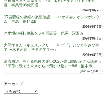
利根川水系の南摩ダム、8度目の計画変更で工期2年延
長 事業費95億円増
2026年8月9日
JR吾妻線の存続へ展望確認 「いかす会」がシンポジウ
ム 群馬・長野原町
2026年8月7日
浄水場の移転更新を５年間延長 群馬・沼田市
2026年8月6日
大熊孝さんドキュメンタリー NHK「川とひとをみつめ
て 〜ある河川工学者の半生〜」
2026年8月2日
清流川辺川を守る県民の集い2026−嘉田由紀子さん講演会
『子孫に残そう未来からの預かり物』ー8/8、熊本市
2026年7月31日
アーカイブ