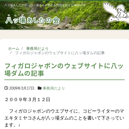
八ッ場あしたの会は八ッ場ダムが抱える問題を伝えるNGOです
Me
ホーム
事務局だより
フィガロジャポンのウェブサイトに八ッ場ダムの記事
フィガロジャポンのウェブサイトに八ッ
場ダムの記事
2009年3月17日
事務局だより
２００９年３月１２日
フィガロジャポンのウエブサイに、コピーライターのマ
エキタミヤコさんが八ッ場ダムのことを書いて下さってい
ます。↓