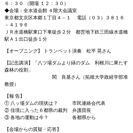
６：３０ （開場 １２：３０）
◆会場：全水道会館 ４階大会議室
東京都文京区本郷１丁目４－１ 電話（０３）３８１６
－４１９６
ＪＲ水道橋駅東口下車徒歩２分 都営地下鉄三田線水道橋
駅Ａ１出口徒歩１分
【オープニング】 トランペット演奏 松平 晃さん
【記念講演】「八ツ場ダムより緑のダム 利根川に果たす
森林の役割」
関 良基さん（拓殖大学政経学部准
教授）
【報 告】
① 八ッ場ダムの現状は？ 市民連絡会代表
② 佳境に入った６都県の裁判 弁護団長
③ 各地の運動は今？ 各都県から
【会場からの質疑・応答】