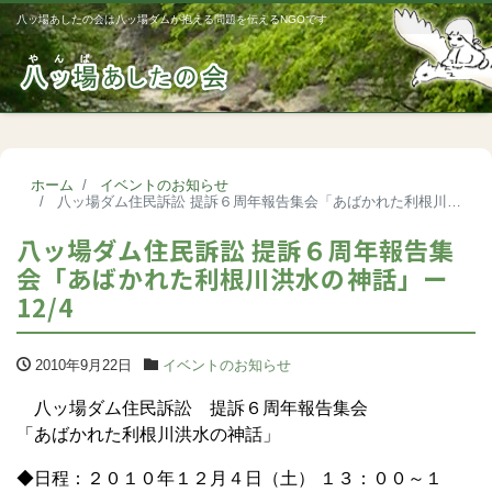
八ッ場あしたの会は八ッ場ダムが抱える問題を伝えるNGOです
Me
ホーム
イベントのお知らせ
八ッ場ダム住民訴訟 提訴６周年報告集会「あばかれた利根川洪水の神話」ー12/4
八ッ場ダム住民訴訟 提訴６周年報告集
会「あばかれた利根川洪水の神話」ー
12/4
2010年9月22日
イベントのお知らせ
八ッ場ダム住民訴訟 提訴６周年報告集会
「あばかれた利根川洪水の神話」
◆日程：２０１０年１２月４日（土） １３：００～１