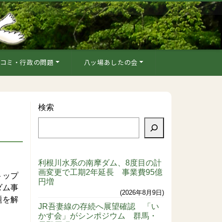
コミ・行政の問題
八ッ場あしたの会
検索
利根川水系の南摩ダム、8度目の計
画変更で工期2年延長 事業費95億
トップ
円増
ダム事
2026年8月9日
題を解
JR吾妻線の存続へ展望確認 「い
かす会」がシンポジウム 群馬・