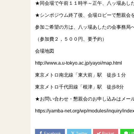
★同会場で午前１１時半～正午、八ッ場あし
★シンポジウム終了後、会場ロビーで懇親会
参加ご希望の方は、八ッ場あしたの会事務局
（参加費２，５００円、要予約）
会場地図
http://www.a.u-tokyo.ac.jp/yayoi/map.html
東京メトロ南北線「東大前」駅 徒歩１分
東京メトロ千代田線「根津」駅 徒歩8分
★お問い合わせ・懇親会のお申し込みはメー
https://yamba-net.org/wp/modules/inquiry/ind
Facebook
Twitter
Pocket
LI