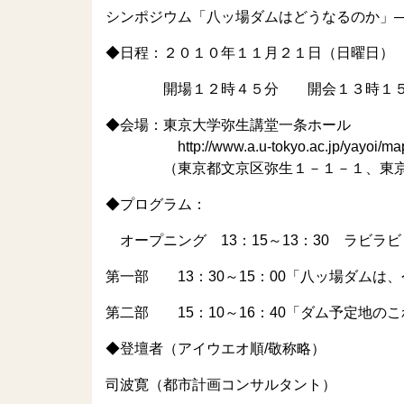
シンポジウム「八ッ場ダムはどうなるのか」
◆日程：２０１０年１１月２１日（日曜日）
開場１２時４５分 開会１３時１５分
◆会場：東京大学弥生講堂一条ホール
http://www.a.u-tokyo.ac.jp/yayoi/map
（東京都文京区弥生１－１－１、東京
◆プログラム：
オープニング 13：15～13：30 ラビラ
第一部 13：30～15：00「八ッ場ダムは
第二部 15：10～16：40「ダム予定地の
◆登壇者（アイウエオ順/敬称略）
司波寛（都市計画コンサルタント）