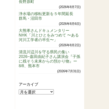
長野原町
2026年8月7日
浄水場の移転更新を５年間延長
群馬・沼田市
2026年8月6日
大熊孝さんドキュメンタリー
NHK「川とひとをみつめて 〜ある
河川工学者の半生〜」
2026年8月2日
清流川辺川を守る県民の集い
2026−嘉田由紀子さん講演会『子孫
に残そう未来からの預かり物』ー
8/8、熊本市
2026年7月31日
アーカイブ