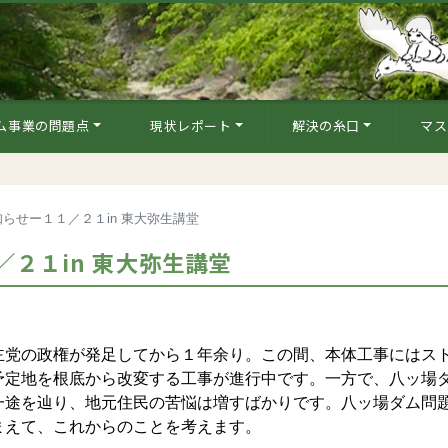
ム事業の問題点
現状レポート
解決の糸口
マス
らせー１１／２１in 東大弥生講堂
２１in 東大弥生講堂
党の政権が発足してから１年余り。この間、本体工事にはス
予定地を根底から改変する工事が進行中です。一方で、八ッ場
一途を辿り、地元住民の苦悩は増すばかりです。八ッ場ダム問
まえて、これからのことを考えます。