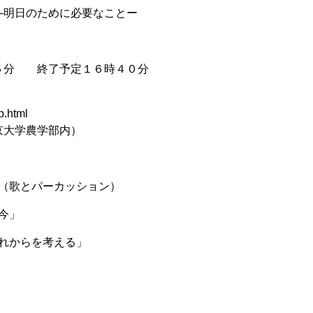
―明日のために必要なことー
 終了予定１６時４０分
.html
大学農学部内）
ビ（歌とパーカッション）
、今」
これからを考える」