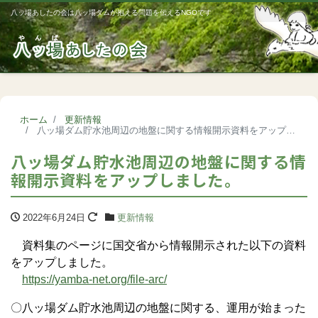
八ッ場あしたの会は八ッ場ダムが抱える問題を伝えるNGOです
Me
ホーム
更新情報
八ッ場ダム貯水池周辺の地盤に関する情報開示資料をアップしました。
八ッ場ダム貯水池周辺の地盤に関する情
報開示資料をアップしました。
2022年6月24日
更新情報
資料集のページに国交省から情報開示された以下の資料
をアップしました。
https://yamba-net.org/file-arc/
〇八ッ場ダム貯水池周辺の地盤に関する、運用が始まった