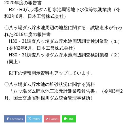
2020年度の報告書
R2・R3八ッ場ダム貯水池周辺地下水位等観測業務（令
和3年6月、日本工営株式会社）
〇八ッ場ダム貯水池周辺の地盤に関する、試験湛水が行わ
れた2019年度の報告書
H30・31調査八ッ場ダム貯水池周辺調査検討業務（１）
（令和2年6月、日本工営株式会社）
H30・31調査八ッ場ダム貯水池周辺調査検討業務（２）
（同上）
以下の情報開示資料もアップしています。
〇八ッ場ダム貯水池の堆砂状況に関する資料
「八ッ場ダム貯水池三次元計測業務報告書」（令和3年2
月、国土交通省利根川ダム統合管理事務所）
Facebook
Twitter
Pocket
LINE