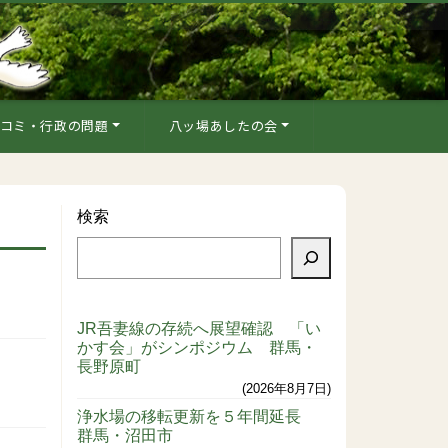
コミ・行政の問題
八ッ場あしたの会
検索
JR吾妻線の存続へ展望確認 「い
かす会」がシンポジウム 群馬・
長野原町
2026年8月7日
浄水場の移転更新を５年間延長
群馬・沼田市