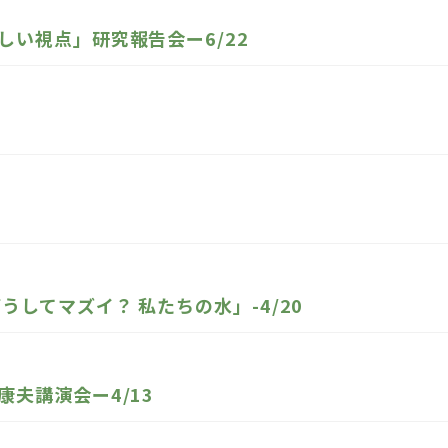
い視点」研究報告会ー6/22
してマズイ？ 私たちの水」-4/20
夫講演会ー4/13