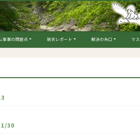
ム事業の問題点
現状レポート
解決の糸口
マス
3
/30