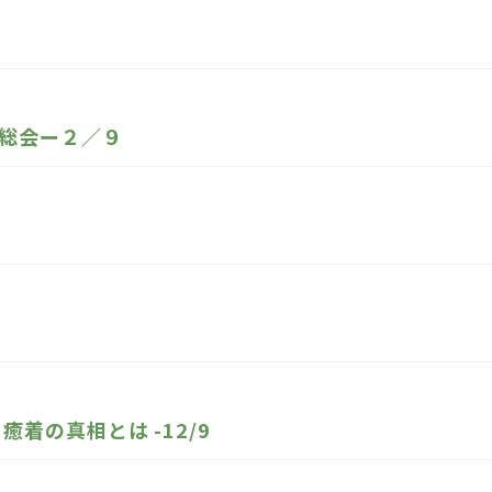
総会ー２／９
着の真相とは -12/9