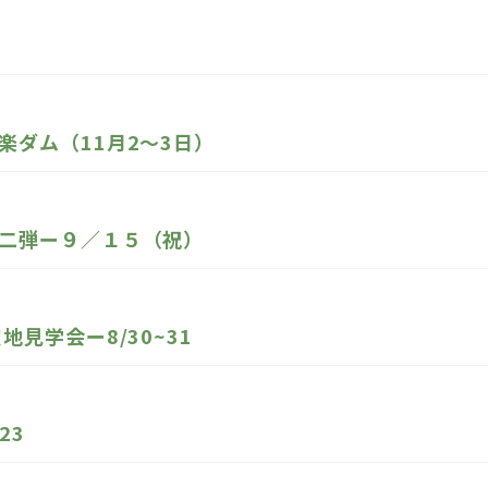
ダム（11月2～3日）
二弾ー９／１５（祝）
見学会ー8/30~31
23