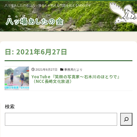
八ッ場あしたの会は八ッ場ダムが抱える問題を伝えるNGOです
Me
日:
2021年6月27日
2021年6月27日
事務局だより
YouTube『笑顔の写真家〜石木川のほとりで』
（NCC長崎文化放送）
検索