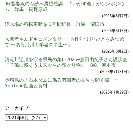
JR吾妻線の存続へ展望確認 「いかす会」がシンポジウ
ム 群馬・長野原町
2026年8月7日
浄水場の移転更新を５年間延長 群馬・沼田市
2026年8月6日
大熊孝さんドキュメンタリー NHK「川とひとをみつめ
て 〜ある河川工学者の半生〜」
2026年8月2日
清流川辺川を守る県民の集い2026−嘉田由紀子さん講演会
『子孫に残そう未来からの預かり物』ー8/8、熊本市
2026年7月31日
長崎県の「石木ダムに係る有識者の意見を聞く場」ー
YouTube動画と資料
2026年7月29日
アーカイブ