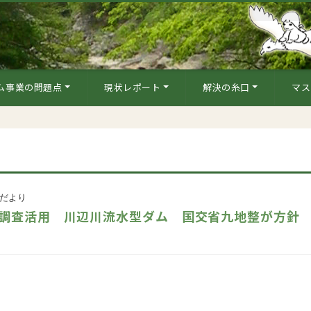
ム事業の問題点
現状レポート
解決の糸口
マス
だより
調査活用 川辺川流水型ダム 国交省九地整が方針