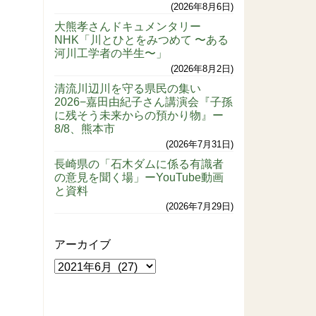
2026年8月6日
大熊孝さんドキュメンタリー
NHK「川とひとをみつめて 〜ある
河川工学者の半生〜」
2026年8月2日
清流川辺川を守る県民の集い
2026−嘉田由紀子さん講演会『子孫
に残そう未来からの預かり物』ー
8/8、熊本市
2026年7月31日
長崎県の「石木ダムに係る有識者
の意見を聞く場」ーYouTube動画
と資料
2026年7月29日
アーカイブ