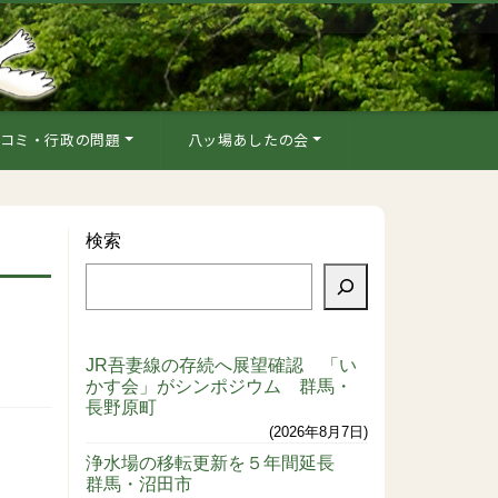
コミ・行政の問題
八ッ場あしたの会
検索
JR吾妻線の存続へ展望確認 「い
かす会」がシンポジウム 群馬・
長野原町
2026年8月7日
浄水場の移転更新を５年間延長
群馬・沼田市