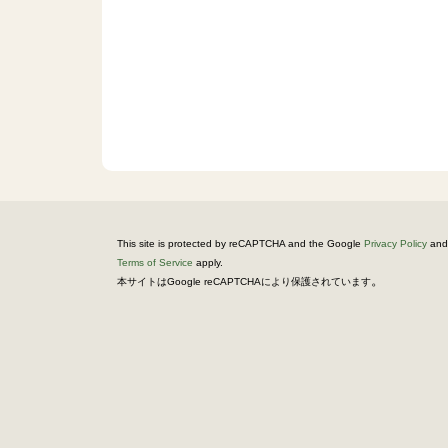
This site is protected by reCAPTCHA and the Google
Privacy Policy
and
Terms of Service
apply.
。
本サイトはGoogle reCAPTCHAにより保護されています