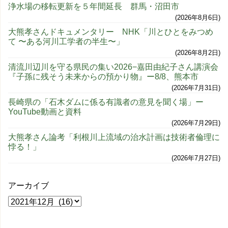
浄水場の移転更新を５年間延長 群馬・沼田市
2026年8月6日
大熊孝さんドキュメンタリー NHK「川とひとをみつめ
て 〜ある河川工学者の半生〜」
2026年8月2日
清流川辺川を守る県民の集い2026−嘉田由紀子さん講演会
『子孫に残そう未来からの預かり物』ー8/8、熊本市
2026年7月31日
長崎県の「石木ダムに係る有識者の意見を聞く場」ー
YouTube動画と資料
2026年7月29日
大熊孝さん論考「利根川上流域の治水計画は技術者倫理に
悖る！」
2026年7月27日
アーカイブ