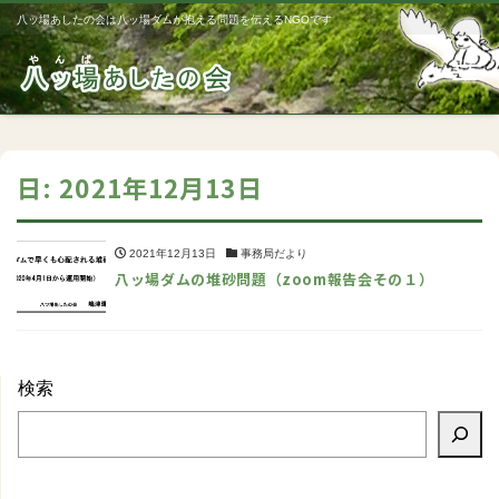
八ッ場あしたの会は八ッ場ダムが抱える問題を伝えるNGOです
Me
日:
2021年12月13日
2021年12月13日
事務局だより
八ッ場ダムの堆砂問題（zoom報告会その１）
検索