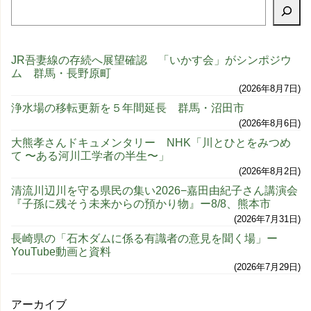
JR吾妻線の存続へ展望確認 「いかす会」がシンポジウ
ム 群馬・長野原町
2026年8月7日
浄水場の移転更新を５年間延長 群馬・沼田市
2026年8月6日
大熊孝さんドキュメンタリー NHK「川とひとをみつめ
て 〜ある河川工学者の半生〜」
2026年8月2日
清流川辺川を守る県民の集い2026−嘉田由紀子さん講演会
『子孫に残そう未来からの預かり物』ー8/8、熊本市
2026年7月31日
長崎県の「石木ダムに係る有識者の意見を聞く場」ー
YouTube動画と資料
2026年7月29日
アーカイブ