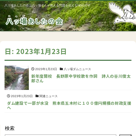
八ッ場あしたの会は八ッ場ダムが抱える問題を伝えるNGOです
Me
日:
2023年1月23日
2023年1月23日
八ッ場ダムニュース
新年度開校 長野原中学校歌を作詞 詩人の谷川俊太
郎さん
2023年1月23日
関連ニュース
ダム建設で一部が水没 熊本県五木村に１００億円規模の財政支援
へ
検索