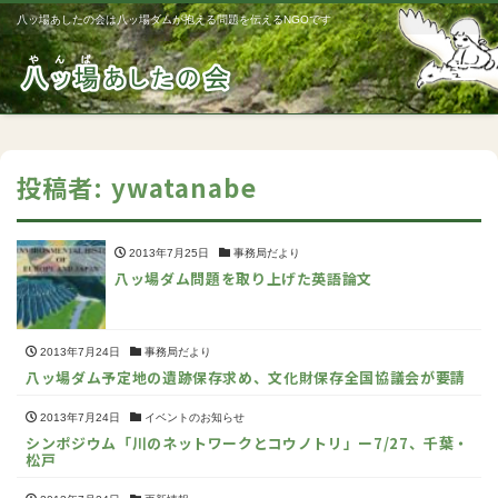
八ッ場あしたの会は八ッ場ダムが抱える問題を伝えるNGOです
Me
投稿者:
ywatanabe
2013年7月25日
事務局だより
八ッ場ダム問題を取り上げた英語論文
2013年7月24日
事務局だより
八ッ場ダム予定地の遺跡保存求め、文化財保存全国協議会が要請
2013年7月24日
イベントのお知らせ
シンポジウム「川のネットワークとコウノトリ」ー7/27、千葉・
松戸