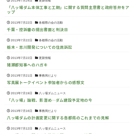
2013年7月24日
更新情報
「八ッ場ダム本体工事と工期」に関する質問主意書と政府答弁をア
ップ
2013年7月22日
各都県の会の活動
千葉・控訴審の提出書面と判決日
2013年7月22日
各都県の会の活動
栃木・思川開発についての住民訴訟
2013年7月22日
更新情報
猪瀬都知事へのハガキ
2013年7月21日
事務局だより
写真展トークイベント参加者からの感想文
2013年7月19日
八ッ場ダムニュース
「八ッ場」論戦、影潜め…ダム建設予定地の今
2013年7月16日
事務局だより
八ッ場ダムの計画変更に関する各都県のこれまでの見解
2013年7月12日
八ッ場ダムニュース