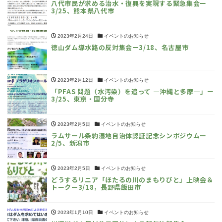
八代市民が求める治水・復興を実現する緊急集会ー
3/25、熊本県八代市
2023年2月24日
イベントのお知らせ
徳山ダム導水路の反対集会ー3/18、名古屋市
2023年2月12日
イベントのお知らせ
「PFAS 問題（水汚染）を追って ―沖縄と多摩―」ー
3/25、東京・国分寺
2023年2月5日
イベントのお知らせ
ラムサール条約湿地自治体認証記念シンポジウムー
2/5、新潟市
2023年2月5日
イベントのお知らせ
どうするリニア「ほたるの川のまもりびと」上映会＆
トークー3/18，長野県飯田市
2023年1月10日
イベントのお知らせ