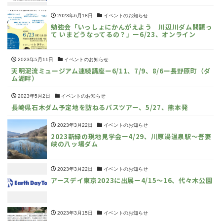
2023年6月18日
イベントのお知らせ
勉強会「いっしょにかんがえよう 川辺川ダム問題っ
て いまどうなってるの？」ー6/23、オンライン
2023年5月11日
イベントのお知らせ
天明泥流ミュージアム連続講座ー6/11、7/9、8/6ー長野原町（ダ
ム湖畔）
2023年5月2日
イベントのお知らせ
長崎県石木ダム予定地を訪ねるバスツアー、5/27、熊本発
2023年3月22日
イベントのお知らせ
2023新緑の現地見学会ー4/29、川原湯温泉駅～吾妻
峡の八ッ場ダム
2023年3月22日
イベントのお知らせ
アースデイ東京2023に出展ー4/15～16、代々木公園
2023年3月15日
イベントのお知らせ