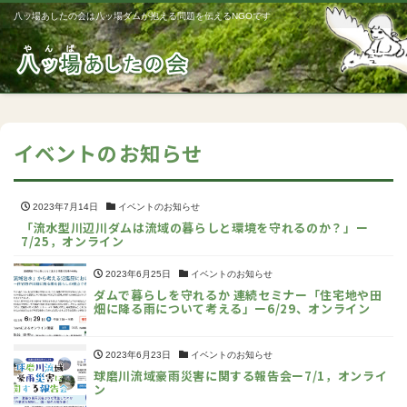
八ッ場あしたの会は八ッ場ダムが抱える問題を伝えるNGOです
Me
イベントのお知らせ
2023年7月14日
イベントのお知らせ
「流水型川辺川ダムは流域の暮らしと環境を守れるのか？」ー
7/25，オンライン
2023年6月25日
イベントのお知らせ
ダムで暮らしを守れるか 連続セミナー「住宅地や田
畑に降る雨について考える」ー6/29、オンライン
2023年6月23日
イベントのお知らせ
球磨川流域豪雨災害に関する報告会ー7/1，オンライ
ン