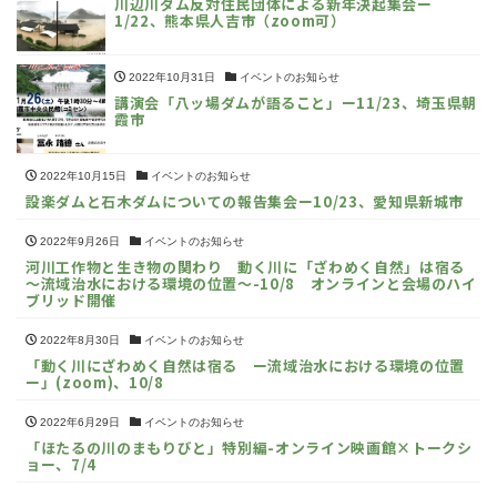
川辺川ダム反対住民団体による新年決起集会ー
1/22、熊本県人吉市（zoom可）
2022年10月31日
イベントのお知らせ
講演会「八ッ場ダムが語ること」ー11/23、埼玉県朝
霞市
2022年10月15日
イベントのお知らせ
設楽ダムと石木ダムについての報告集会ー10/23、愛知県新城市
2022年9月26日
イベントのお知らせ
河川工作物と生き物の関わり 動く川に「ざわめく自然」は宿る
～流域治水における環境の位置～-10/8 オンラインと会場のハイ
ブリッド開催
2022年8月30日
イベントのお知らせ
「動く川にざわめく自然は宿る ー流域治水における環境の位置
ー」(zoom)、10/8
2022年6月29日
イベントのお知らせ
「ほたるの川のまもりびと」特別編-オンライン映画館×トークシ
ョー、7/4