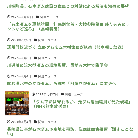
川棚町長、石木ダム建設の住民との対話による解決を知事に要望
2024年2月16日
関連ニュース
「石木ダムを現地訪問 社民副党首・大椿参院議員 座り込みのテ
ントなど巡る」（長崎新聞）
2024年2月9日
関連ニュース
運用開始近づく 立野ダムを五木村住民が視察（熊本朝日放送）
2024年2月6日
関連ニュース
川辺川の流水型ダムの環境影響、国が五木村で説明会
2024年2月4日
関連ニュース
試験湛水中の立野ダム、名称を「阿蘇立野ダム」に変更へ
2024年1月27日
関連ニュース
「ダムで命は守れるか、元ダム担当職員が見た現場」
（NHK熊本放送局）
2024年1月4日
関連ニュース
長崎県知事が石木ダム予定地を再訪、住民は面会拒否「話すことな
い」