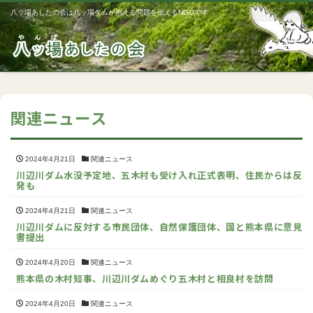
八ッ場あしたの会は八ッ場ダムが抱える問題を伝えるNGOです
Me
関連ニュース
2024年4月21日
関連ニュース
川辺川ダム水没予定地、五木村も受け入れ正式表明、住民からは反
発も
2024年4月21日
関連ニュース
川辺川ダムに反対する市民団体、自然保護団体、国と熊本県に意見
書提出
2024年4月20日
関連ニュース
熊本県の木村知事、川辺川ダムめぐり五木村と相良村を訪問
2024年4月20日
関連ニュース