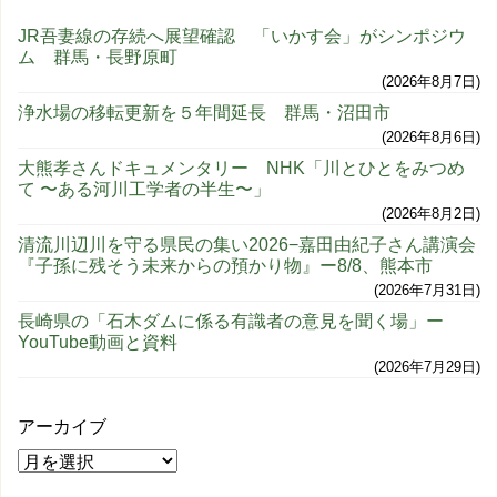
JR吾妻線の存続へ展望確認 「いかす会」がシンポジウ
ム 群馬・長野原町
2026年8月7日
浄水場の移転更新を５年間延長 群馬・沼田市
2026年8月6日
大熊孝さんドキュメンタリー NHK「川とひとをみつめ
て 〜ある河川工学者の半生〜」
2026年8月2日
清流川辺川を守る県民の集い2026−嘉田由紀子さん講演会
『子孫に残そう未来からの預かり物』ー8/8、熊本市
2026年7月31日
長崎県の「石木ダムに係る有識者の意見を聞く場」ー
YouTube動画と資料
2026年7月29日
アーカイブ