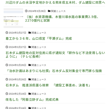
川辺川ダムの水没予定地かかえる熊本県五木村、ダム建設に同意へ
2024年3月28日
関連ニュース
（独）水資源機構、木曽川導水路の事業費2.5倍、
2270億円と試算
2024年3月27日
関連ニュース
着工から３６年、山口県営「平瀬ダム」完成
2024年3月27日
関連ニュース
石木ダム建設地の反対住民に県が通知文「耕作など不法使用しない
ように」（テレビ長崎）
2024年3月26日
関連ニュース
「治水計画はあまりにも杜撰」石木ダム反対集会で専門家ら指摘
2024年3月26日
関連ニュース
石木ダム 推進派県議ら視察 「建設工事進め、決着を」
2024年2月19日
関連ニュース
改名した「阿蘇立野ダム」完成式典
2024年2月19日
関連ニュース