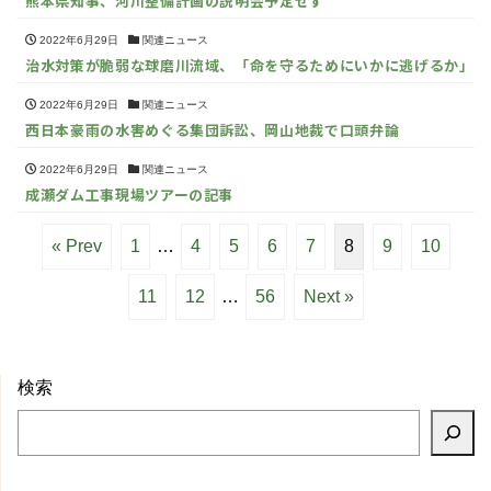
熊本県知事、河川整備計画の説明会予定せず
2022年6月29日
関連ニュース
治水対策が脆弱な球磨川流域、「命を守るためにいかに逃げるか」
2022年6月29日
関連ニュース
西日本豪雨の水害めぐる集団訴訟、岡山地裁で口頭弁論
2022年6月29日
関連ニュース
成瀬ダム工事現場ツアーの記事
« Prev
1
…
4
5
6
7
8
9
10
11
12
…
56
Next »
検索