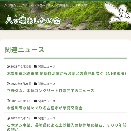
八ッ場あしたの会は八ッ場ダムが抱える問題を伝えるNGOです
Me
関連ニュース
2023年5月30日
関連ニュース
木曽川導水路事業 関係自治体から必要との意見相次ぐ（NHK東海)
2023年5月26日
関連ニュース
立野ダム、本体コンクリート打設完了のニュース
2023年5月16日
関連ニュース
木曽川導水路めぐり名古屋市が意見交換会
2023年5月15日
関連ニュース
石木ダム事業、長崎県による土砂投入の耕作地に墓石、３００年前
の物か