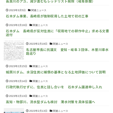
長良川のアユ、減少進むもレッドリスト削除（岐阜新聞）
2023年3月5日
関連ニュース
石木ダム事業、長崎県が強制収用した土地で初の工事
2023年2月19日
関連ニュース
石木ダム 長崎県が反対住民に「収用地での耕作中止」求める文書
送付
2023年2月19日
関連ニュース
名古屋市長に抗議文 愛知・岐阜３団体、木曽川導水
路巡り
2023年2月15日
関連ニュース
城原川ダム、水没住民に補償の基準となる土地評価について説明
2023年2月14日
関連ニュース
行政代執行せずに、住民と話し合いを 石木ダム議連申し入れ
2023年2月13日
関連ニュース
高知・物部川、流水型ダムも検討 濁水対策を具体協議へ
2023年2月13日
関連ニュース