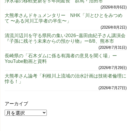
浄水場の移転更新を５年間延長 群馬・沼田市
2026年8月6日
大熊孝さんドキュメンタリー NHK「川とひとをみつめ
て 〜ある河川工学者の半生〜」
2026年8月2日
清流川辺川を守る県民の集い2026−嘉田由紀子さん講演会
『子孫に残そう未来からの預かり物』ー8/8、熊本市
2026年7月31日
長崎県の「石木ダムに係る有識者の意見を聞く場」ー
YouTube動画と資料
2026年7月29日
大熊孝さん論考「利根川上流域の治水計画は技術者倫理に
悖る！」
2026年7月27日
アーカイブ