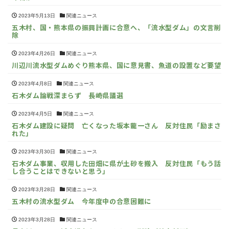
2023年5月13日
関連ニュース
五木村、国・熊本県の振興計画に合意へ、「流水型ダム」の文言削
除
2023年4月26日
関連ニュース
川辺川流水型ダムめぐり熊本県、国に意見書、魚道の設置など要望
2023年4月8日
関連ニュース
石木ダム論戦深まらず 長崎県議選
2023年4月5日
関連ニュース
石木ダム建設に疑問 亡くなった坂本龍一さん 反対住民「励まさ
れた」
2023年3月30日
関連ニュース
石木ダム事業、収用した田畑に県が土砂を搬入 反対住民「もう話
し合うことはできないと思う」
2023年3月28日
関連ニュース
五木村の流水型ダム 今年度中の合意困難に
2023年3月28日
関連ニュース