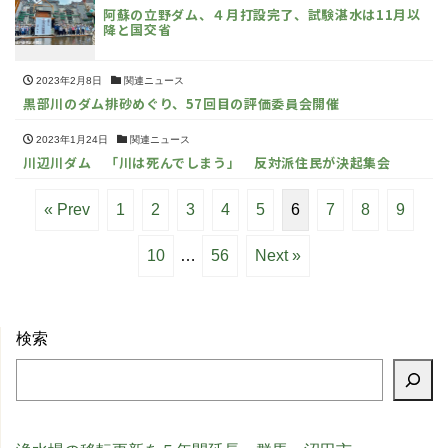
阿蘇の立野ダム、４月打設完了、試験湛水は11月以
降と国交省
2023年2月8日
関連ニュース
黒部川のダム排砂めぐり、57回目の評価委員会開催
2023年1月24日
関連ニュース
川辺川ダム 「川は死んでしまう」 反対派住民が決起集会
« Prev
1
2
3
4
5
6
7
8
9
10
…
56
Next »
検索