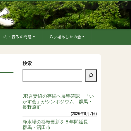
コミ・行政の問題
八ッ場あしたの会
検索
JR吾妻線の存続へ展望確認 「い
かす会」がシンポジウム 群馬・
長野原町
2026年8月7日
浄水場の移転更新を５年間延長
群馬・沼田市