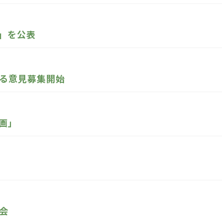
)」を公表
る意見募集開始
画」
会