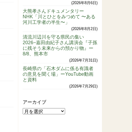
2026年8月6日
大熊孝さんドキュメンタリー
NHK「川とひとをみつめて 〜ある
河川工学者の半生〜」
2026年8月2日
清流川辺川を守る県民の集い
2026−嘉田由紀子さん講演会『子孫
に残そう未来からの預かり物』ー
8/8、熊本市
2026年7月31日
長崎県の「石木ダムに係る有識者
の意見を聞く場」ーYouTube動画
と資料
2026年7月29日
アーカイブ