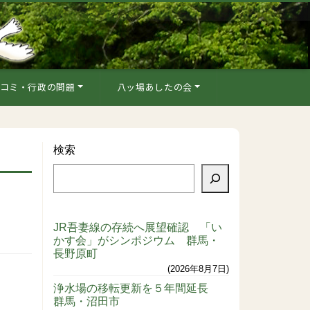
コミ・行政の問題
八ッ場あしたの会
検索
JR吾妻線の存続へ展望確認 「い
かす会」がシンポジウム 群馬・
長野原町
2026年8月7日
浄水場の移転更新を５年間延長
群馬・沼田市