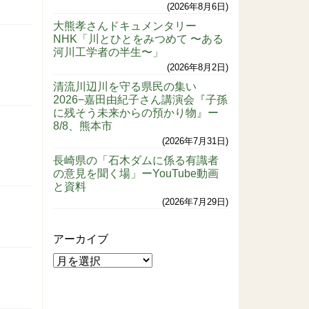
2026年8月6日
大熊孝さんドキュメンタリー
NHK「川とひとをみつめて 〜ある
河川工学者の半生〜」
2026年8月2日
清流川辺川を守る県民の集い
2026−嘉田由紀子さん講演会『子孫
に残そう未来からの預かり物』ー
8/8、熊本市
2026年7月31日
長崎県の「石木ダムに係る有識者
の意見を聞く場」ーYouTube動画
と資料
2026年7月29日
アーカイブ