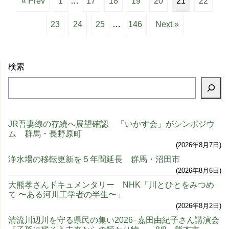
« Prev
1
…
17
18
19
20
21
22
23
24
25
…
146
Next »
検索
JR吾妻線の存続へ展望確認 「いかす会」がシンポジウ
ム 群馬・長野原町
2026年8月7日
浄水場の移転更新を５年間延長 群馬・沼田市
2026年8月6日
大熊孝さんドキュメンタリー NHK「川とひとをみつめ
て 〜ある河川工学者の半生〜」
2026年8月2日
清流川辺川を守る県民の集い2026−嘉田由紀子さん講演会