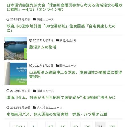
日本環境会議九州大会「球磨川豪雨災害から考える流域治水の現状
と課題」ー4/17（オンライン有）
2022年3月23日
関連ニュース
球磨川の遊水地計画「90世帯移転」住民困惑「自宅再建したの
に」
2022年3月21日
事務局だより
藤沼ダムの復活
2022年3月20日
関連ニュース
山鳥坂ダム建設中止を求め、市民団体が愛媛県に要望
書提出
2022年3月17日
関連ニュース
城原川ダム、計画から半世紀経て国交省が“水没範囲”明らかに
2022年3月16日
八ッ場ダムニュース
水陸両用バス、無人運航の実証実験 群馬・八ツ場ダム湖