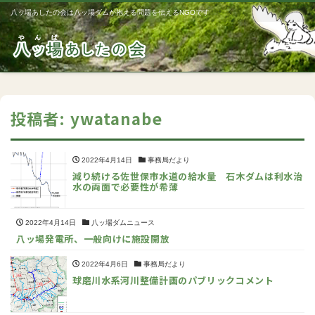
八ッ場あしたの会は八ッ場ダムが抱える問題を伝えるNGOです
Me
投稿者:
ywatanabe
2022年4月14日
事務局だより
減り続ける佐世保市水道の給水量 石木ダムは利水治
水の両面で必要性が希薄
2022年4月14日
八ッ場ダムニュース
八ッ場発電所、一般向けに施設開放
2022年4月6日
事務局だより
球磨川水系河川整備計画のパブリックコメント