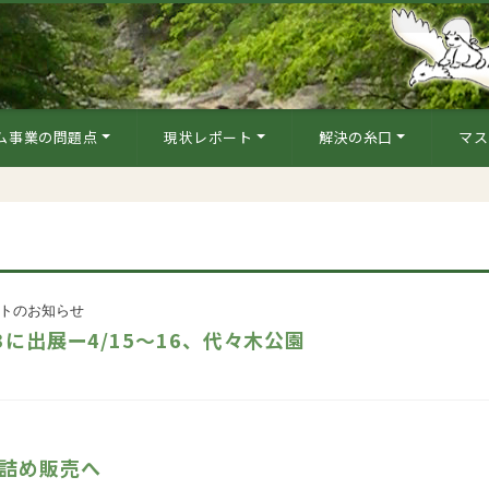
ム事業の問題点
現状レポート
解決の糸口
マス
トのお知らせ
3に出展ー4/15～16、代々木公園
詰め販売へ