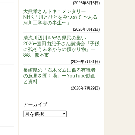
2026年8月6日
大熊孝さんドキュメンタリー
NHK「川とひとをみつめて 〜ある
河川工学者の半生〜」
2026年8月2日
清流川辺川を守る県民の集い
2026−嘉田由紀子さん講演会『子孫
に残そう未来からの預かり物』ー
8/8、熊本市
2026年7月31日
長崎県の「石木ダムに係る有識者
の意見を聞く場」ーYouTube動画
と資料
2026年7月29日
アーカイブ