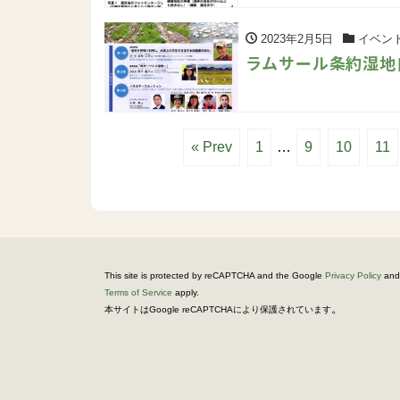
2023年2月5日
イベン
ラムサール条約湿地
« Prev
1
…
9
10
11
This site is protected by reCAPTCHA and the Google
Privacy Policy
and
Terms of Service
apply.
。
本サイトはGoogle reCAPTCHAにより保護されています