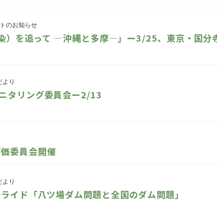
トのお知らせ
汚染）を追って ―沖縄と多摩―」ー3/25、東京・国分
だより
ニタリング委員会ー2/13
評価委員会開催
だより
スライド「八ツ場ダム問題と全国のダム問題」