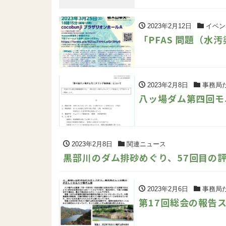
2023年2月12日
イベン
「PFAS 問題（水
2023年2月8日
事務局
八ッ場ダム第四回モ
2023年2月8日
関連ニュース
黒部川のダム排砂めぐり、57回目の
2023年2月6日
事務局
第17回総会の報告