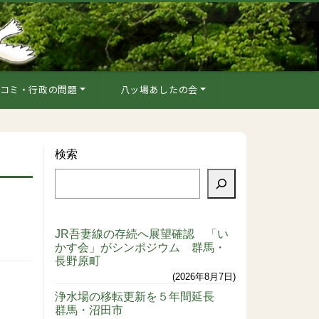
コミ・行政の問題
八ッ場あしたの会
検索
JR吾妻線の存続へ展望確認 「い
かす会」がシンポジウム 群馬・
長野原町
2026年8月7日
浄水場の移転更新を５年間延長
群馬・沼田市