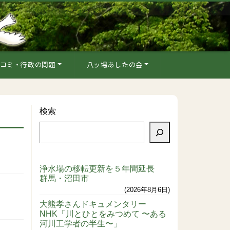
コミ・行政の問題
八ッ場あしたの会
検索
浄水場の移転更新を５年間延長
群馬・沼田市
2026年8月6日
大熊孝さんドキュメンタリー
NHK「川とひとをみつめて 〜ある
河川工学者の半生〜」