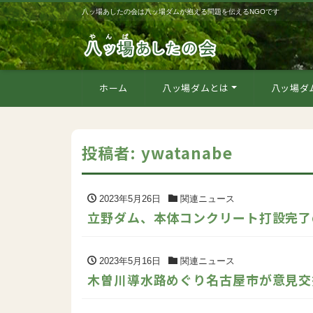
八ッ場あしたの会は八ッ場ダムが抱える問題を伝えるNGOです
ホーム
八ッ場ダムとは
八ッ場ダ
投稿者:
ywatanabe
2023年5月26日
関連ニュース
立野ダム、本体コンクリート打設完了
2023年5月16日
関連ニュース
木曽川導水路めぐり名古屋市が意見交