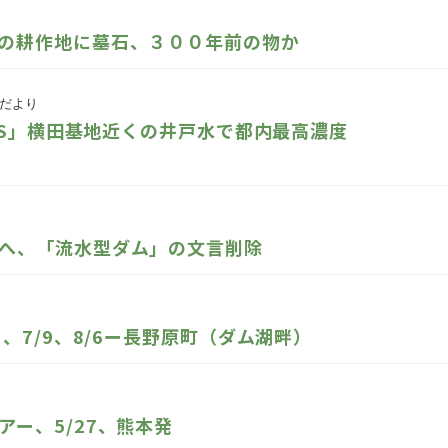
の耕作地に墓石、３００年前の物か
だより
AS」横田基地近くの井戸水で都内最高濃度
へ、「流水型ダム」の文言削除
、7/9、8/6ー長野原町（ダム湖畔）
ー、5/27、熊本発