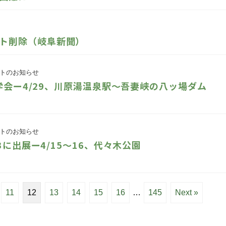
ト削除（岐阜新聞）
トのお知らせ
学会ー4/29、川原湯温泉駅～吾妻峡の八ッ場ダム
トのお知らせ
3に出展ー4/15～16、代々木公園
11
12
13
14
15
16
…
145
Next »