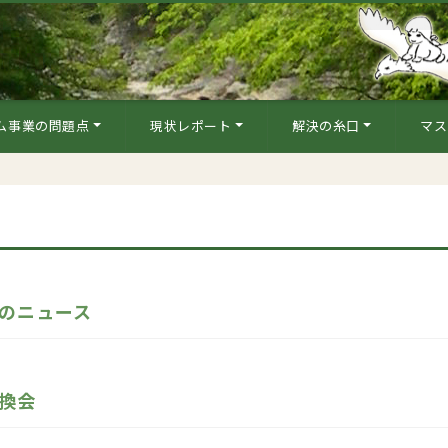
ム事業の問題点
現状レポート
解決の糸口
マス
のニュース
換会