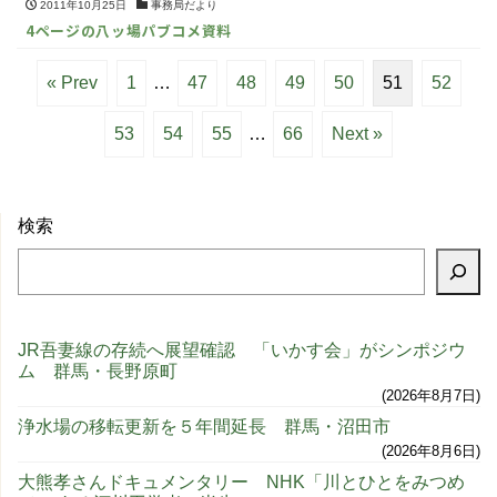
2011年10月25日
事務局だより
4ページの八ッ場パブコメ資料
« Prev
1
…
47
48
49
50
51
52
53
54
55
…
66
Next »
検索
JR吾妻線の存続へ展望確認 「いかす会」がシンポジウ
ム 群馬・長野原町
2026年8月7日
浄水場の移転更新を５年間延長 群馬・沼田市
2026年8月6日
大熊孝さんドキュメンタリー NHK「川とひとをみつめ