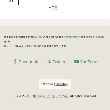
31
« 7月
This site is protected by reCAPTCHA and the Google
Privacy Policy
and
Terms of Service
apply.
。
本サイトはGoogle reCAPTCHAにより保護されています
Facebook
Twitter
YouTube
Mobile
|
Desktop
(C) 2026
八ッ場（やんば）あしたの会
. All rights reserved.