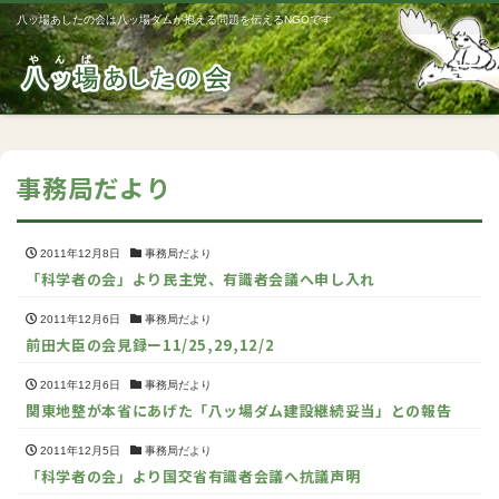
八ッ場あしたの会は八ッ場ダムが抱える問題を伝えるNGOです
Me
事務局だより
2011年12月8日
事務局だより
「科学者の会」より民主党、有識者会議へ申し入れ
2011年12月6日
事務局だより
前田大臣の会見録ー11/25,29,12/2
2011年12月6日
事務局だより
関東地整が本省にあげた「八ッ場ダム建設継続妥当」との報告
2011年12月5日
事務局だより
「科学者の会」より国交省有識者会議へ抗議声明